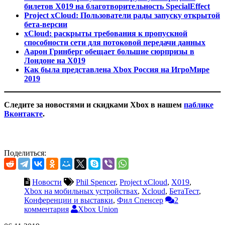
билетов X019 на благотворительность SpecialEffect
Project xCloud: Пользователи рады запуску открытой
бета-версии
xCloud: раскрыты требования к пропускной
способности сети для потоковой передачи данных
Аарон Гринберг обещает большие сюрпризы в
Лондоне на X019
Как была представлена Xbox Россия на ИгроМире
2019
Следите за новостями и скидками Xbox в нашем
паблике
Вконтакте
.
Поделиться:
Новости
Phil Spencer
,
Project xCloud
,
X019
,
Xbox на мобильных устройствах
,
Xcloud
,
БетаТест
,
Конференции и выставки
,
Фил Спенсер
2
комментария
Xbox Union