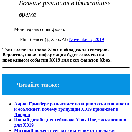
Больше регионов в ближайшее
время
More regions coming soon.
— Phil Spencer (@XboxP3)
November 5, 2019
Твитт заметил глава Xbox и обнадёжил геймеров.
Вероятно, новая информация будет озвучена на
проводимом событии X019 для всех фанатов Xbox.
Читайте также:
Аарон Гринберг разъясняет позицию эксклюзивности
и объясняет, почему грядущий X019 приезжает в
Лондон
Новый дизайн для геймпада Xbox One, эксклюзивно
для X019
Microsoft пожертвует всю выручку от продажи