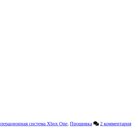
перационная система Xbox One
,
Прошивка
2 комментария