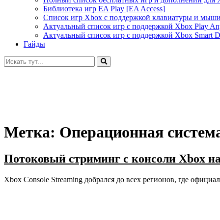
Библиотека игр EA Play [EA Access]
Список игр Xbox c поддержкой клавиатуры и мыш
Актуальный список игр с поддержкой Xbox Play A
Актуальный список игр с поддержкой Xbox Smart De
Гайды
Искать:
Метка:
Операционная систем
Потоковый стриминг с консоли Xbox на
Xbox Console Streaming добрался до всех регионов, где официа