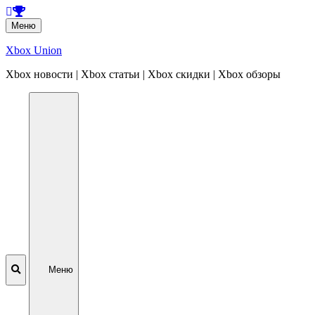
Перейти
Меню
к
содержанию
Xbox Union
Xbox новости | Xbox статьи | Xbox скидки | Xbox обзоры
Перейти
к
содержанию
Меню