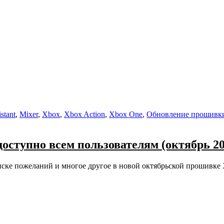
stant
,
Mixer
,
Xbox
,
Xbox Action
,
Xbox One
,
Обновление прошивк
оступно всем пользователям (октябрь 20
иске пожеланий и многое другое в новой октябрьской прошивке