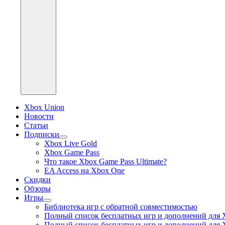
Xbox Union
Новости
Статьи
Подписки
раскрыть
Xbox Live Gold
дочернее
Xbox Game Pass
меню
Что такое Xbox Game Pass Ultimate?
EA Access на Xbox One
Скидки
Обзоры
Игры
раскрыть
Библиотека игр с обратной совместимостью
дочернее
Полный список бесплатных игр и дополнений для 
меню
Полный список бесплатных игр и дополнений для 