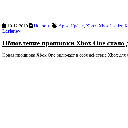
10.12.2019
Новости
Apps
,
Update
,
Xbox
,
Xbox Insider
,
X
Larionov
Обновление прошивки Xbox One стало д
Новая прошивка Xbox One включает в себя действие Xbox для G