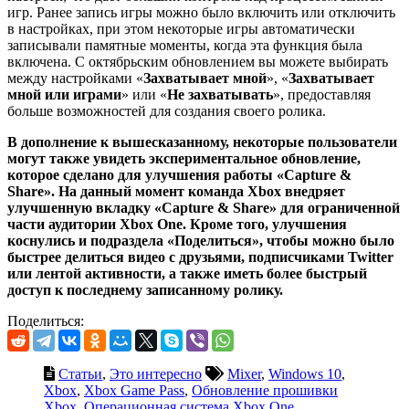
игр. Ранее запись игры можно было включить или отключить
в настройках, при этом некоторые игры автоматически
записывали памятные моменты, когда эта функция была
включена. С октябрьским обновлением вы можете выбирать
между настройками «
Захватывает мной
», «
Захватывает
мной или играми
» или «
Не захватывать
», предоставляя
больше возможностей для создания своего ролика.
В дополнение к вышесказанному, некоторые пользователи
могут также увидеть экспериментальное обновление,
которое сделано для улучшения работы «Capture &
Share». На данный момент команда Xbox внедряет
улучшенную вкладку «Capture & Share» для ограниченной
части аудитории Xbox One. Кроме того, улучшения
коснулись и подраздела «Поделиться», чтобы можно было
быстрее делиться видео с друзьями, подписчиками Twitter
или лентой активности, а также иметь более быстрый
доступ к последнему записанному ролику.
Поделиться:
Статьи
,
Это интересно
Mixer
,
Windows 10
,
Xbox
,
Xbox Game Pass
,
Обновление прошивки
Xbox
,
Операционная система Xbox One
,