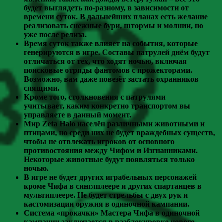
будет выглядеть по-разному, в зависимости от
времени суток. В дальнейших планах есть желание
реализовать снежные бури, штормы и молнии, но
уже после релиза.
Время суток также влияет на события, которые
генерируются в игре. Составы патрулей днём будут
отличаться от тех, что ходят ночью, включая
поисковые отряды фантомов с прожекторами.
Возможно, вам даже повезёт застать охранников
спящими.
Кроме того, столкновения с патрулями
учитывает, каким конкретно транспортом вы
управляете в данный момент.
Мир Zeta Halo населён различными животными и
птицами, но среди них не будет враждебных существ,
чтобы не отвлекать игроков от основного
противостояния между Чифом и Изгнанниками.
Некоторые животные будут появляться только
ночью.
В игре не будет других играбельных персонажей
кроме Чифа в синглплеере и других спартанцев в
мультиплеере. Не будет стрельбы с двух рук и
кастомизации оружия в одиночной кампании.
Система «прокачки» Мастера Чифа в одиночной
кампании заключается в разблокировке нового