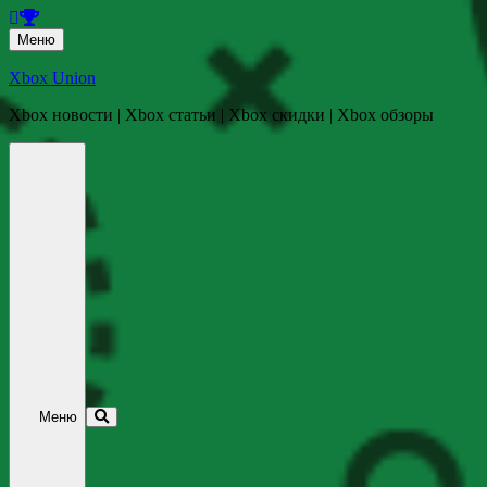
Перейти
Меню
к
содержанию
Xbox Union
Xbox новости | Xbox статьи | Xbox скидки | Xbox обзоры
Перейти
к
содержанию
Меню