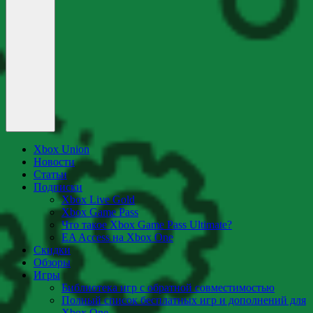
Xbox Union
Новости
Статьи
Подписки
Xbox Live Gold
Xbox Game Pass
Что такое Xbox Game Pass Ultimate?
EA Access на Xbox One
Скидки
Обзоры
Игры
Библиотека игр с обратной совместимостью
Полный список бесплатных игр и дополнений для
Xbox One