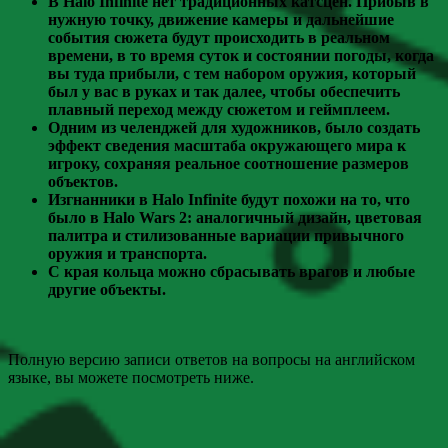
В Halo Infinite нет традиционных катсцен. Прибыв в
нужную точку, движение камеры и дальнейшие
события сюжета будут происходить в реальном
времени, в то время суток и состоянии погоды, когда
вы туда прибыли, с тем набором оружия, который
был у вас в руках и так далее, чтобы обеспечить
плавный переход между сюжетом и геймплеем.
Одним из челенджей для художников, было создать
эффект сведения масштаба окружающего мира к
игроку, сохраняя реальное соотношение размеров
объектов.
Изгнанники в Halo Infinite будут похожи на то, что
было в Halo Wars 2: аналогичный дизайн, цветовая
палитра и стилизованные вариации привычного
оружия и транспорта.
С края кольца можно сбрасывать врагов и любые
другие объекты.
Полную версию записи ответов на вопросы на английском
языке, вы можете посмотреть ниже.