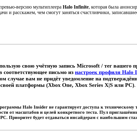
 превью-версию мультиплеера
Halo Infinite
, которая была анонси
адачи и расскажем, чем смогут заняться счастливчики, записавшие
спользую свою учётную запись Microsoft / тег вашего 
в соответствующее письмо из
настроек профиля Halo I
ом случае вам не придёт уведомление на подтверждённ
 своей платформы (Xbox One, Xbox Series X|S или PC)
.
программы Halo Insider не гарантирует доступа к техническому 
мости от масштабов и целей конкретного теста. Пул приглашён
 PC. Приоритет будет отдаваться инсайдерам с наибольшим стаж