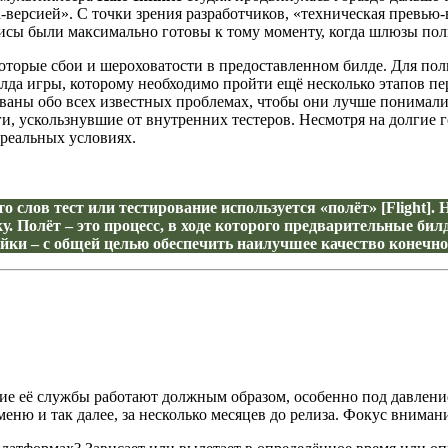
а-версией». С точки зрения разработчиков, «техническая превью
исы были максимально готовы к тому моменту, когда шлюзы пол
екоторые сбои и шероховатости в предоставленном билде. Для по
илда игры, которому необходимо пройти ещё несколько этапов п
аны обо всех известных проблемах, чтобы они лучше понимали к
и, ускользнувшие от внутренних тестеров. Несмотря на долгие г
реальных условиях.
то слов тест или тестирование используется «полёт» [Flight].
уску. Полёт – это процесс, в ходе которого предварительные 
йки – с общей целью обеспечить наилучшее качество конечно
ающие её службы работают должным образом, особенно под давлен
ню и так далее, за несколько месяцев до релиза. Фокус внимани