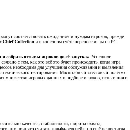
 смогут соответствовать ожиданиям и нуждам игроков, прежде
 Chief Collection
и в конечном счёте переносе игры на РС.
 и собрать отзывы игроков до её запуска»
. Успешное
зано с тем, как это всё это будет происходить, когда игра
цессов необходима для улучшения обслуживания и выявления
о технического тестирования. Масштабный
«
тестовый полёт
»
с
ит множество игровых данных о подборе игроков, испытания и
осительно качества, стабильности, широты охвата,
ого, что принято считать «альфа-версией», но ещё не достигла