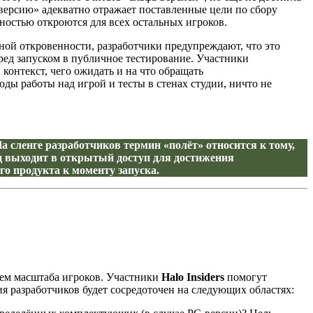
-версию» адекватно отражает поставленные цели по сбору
ностью откроются для всех остальных игроков.
лной откровенности, разработчики предупреждают, что это
еред запуском в публичное тестирование. Участники
онтекст, чего ожидать и на что обращать
оды работы над игрой и тесты в стенах студии, ничто не
 На сленге разработчиков термин «полёт» относится к тому,
билд выходит в открытый доступ для достижения
го продукта к моменту запуска.
ием масштаба игроков. Участники
Halo Insiders
помогут
я разработчиков будет сосредоточен на следующих областях: