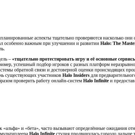
 запланированные аспекты тщательно проверяются насколько они
ал особенно важным при улучшении и развитии
Halo: The Master
ль.
цель –
«тщательно протестировать игру и её основные сервисы
мер, успешный подбор игроков с разных платформ неразрывно свя
системы обратной связи и достоверной оценки происходящих про
лечь существующих участников
Halo Insiders
для предварительног
бразом проверить работу онлайн-систем
Halo Infinite
и предостав
к «альфа» и «бета», часто вызывают определённые ожидания отн
 мультиплеера
Halo Infinite
студия продвинулась гораздо дальше т