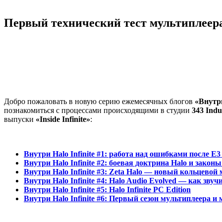
Первый технический тест мультиплеера 
Добро пожаловать в новую серию ежемесячных блогов
«Внутри
познакомиться с процессами происходящими в студии
343 Indu
выпуски
«Inside Infinite»
:
Внутри Halo Infinite #1: работа над ошибками после E3
Внутри Halo Infinite #2: боевая доктрина Halo и закон
Внутри Halo Infinite #3: Zeta Halo —
новый кольцевой 
Внутри Halo Infinite #4: Halo Audio Evolved — как звучит
Внутри Halo Infinite #5: Halo Infinite PC Edition
Внутри Halo Infinite #6: Первый сезон мультиплеера 