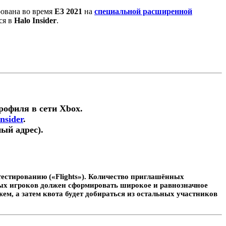
рована во время
E3 2021
на
специальной расширенной
ся в
Halo Insider
.
профиля в сети Xbox.
nsider
.
ый адрес).
тестированию («Flights»). Количество приглашённых
ных игроков должен сформировать широкое и равнозначное
ем, а затем квота будет добираться из остальных участников