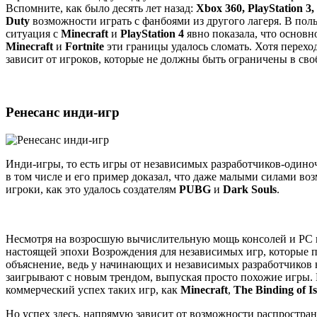
Вспомните, как было десять лет назад:
Xbox 360, PlayStation 3
Duty
возможности играть c фанбоями из другого лагеря. В по
ситуация с
Minecraft
и
PlayStation 4
явно показала, что основн
Minecraft
и
Fortnite
эти границы удалось сломать. Хотя перехо
зависит от игроков, которые не должны быть ограничены в сво
Ренесанс инди-игр
Инди-игры, то есть игры от независимых разработчиков-один
в том числе и его пример доказал, что даже малыми силами во
игроки, как это удалось создателям
PUBG
и
Dark Souls
.
Несмотря на возросшую вычислительную мощь консолей и PC и
настоящей эпохи Возрождения для независимых игр, которые по
объяснение, ведь у начинающих и независимых разработчиков не
заигрывают с новым трендом, выпуская просто похожие игры. В
коммерческий успех таких игр, как
Minecraft
,
The Binding of I
Но успех здесь, напрямую зависит от возможности распростра