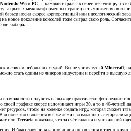
, Nintendo Wii
и
PC
— каждый игрался в своей песочнице, и это 
льзу закрытых межплатформенных границ есть множество вполне 
ой барьер носил скорее корпоративный или идеологический хара
д на новое поколение консолей тоже сыграл свою роль. Согласит
боде выбора.
очек и совсем небольших студий. Выше упомянутый
Minecraft
, н
зможно стать одним из лидеров индустрии и перейти в высшую ли
 возможности получить на выходе практически фотореалистичну
 своей графике скорее напоминают игры 30, а то и 40-летней да
т ресурсов, чтобы на коленке создать игру, которая сможет тяга
 основе этого явления всё же лежит возможность самореализаци
saac
или
Terraria
показали, что за счёт таланта и уникальной ид
нения. И благодаря попаданию инди-направления в тренд, круп