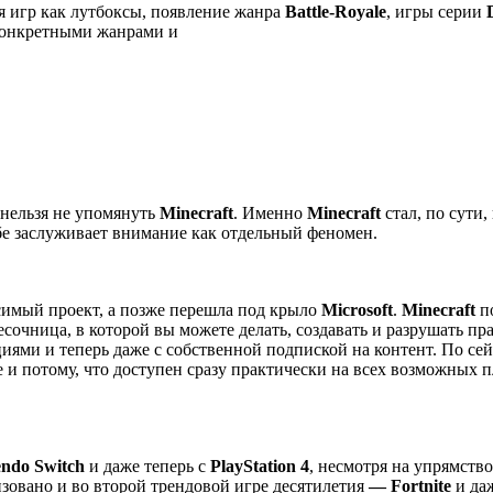
 игр как лутбоксы, появление жанра
Battle-Royale
, игры серии
 конкретными жанрами и
 нельзя не упомянуть
Minecraft
. Именно
Minecraft
стал, по сути,
бе заслуживает внимание как отдельный феномен.
симый проект, а позже перешла под крыло
Microsoft
.
Minecraft
по
сочница, в которой вы можете делать, создавать и разрушать пра
иями и теперь даже с собственной подпиской на контент. По се
 и потому, что доступен сразу практически на всех возможных
endo Switch
и даже теперь с
PlayStation 4
, несмотря на упрямств
изовано и во второй трендовой игре десятилетия
— Fortnite
и да