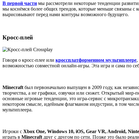
В первой части
мы рассмотрели некоторые тенденции развития
мы коснёмся более общих трендов, которые меньше связаны с
вырисовывают перед нами контуры возможного будущего.
Кросс-плей
Говоря о кросс-плее или
кроссплатформенном мультиплеере
,
возможностью совместной онлайн-игры. Эта игра и сама по се
Minecraft
был первоначально выпущен в 2009 году, как незави
творчества, а не графики, озвучки или сюжет. Открытый мир-пе
основные игровые тенденции, это игра-сервис с микротранзакц
некотором смысле, идейным флагманом индустрии, в том числе
мультиплеера.
Игроки с
Xbox One, Windows 10, iOS, Gear VR, Android, Nint
играть в
Minecraft
друг с другом по сети. Позже это было реал