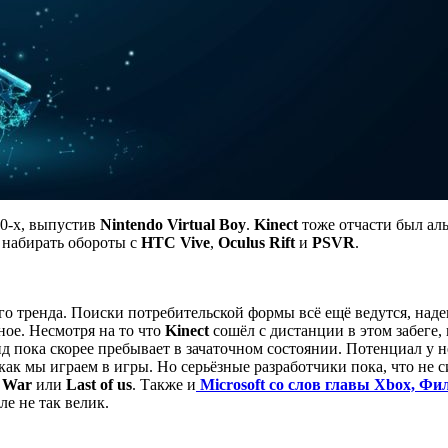
90-х, выпустив
Nintendo
Virtual Boy
.
Kinect
тоже отчасти был ал
 набирать обороты с
HTC Vive
,
Oculus Rift
и
PSVR
.
ого тренда. Поиски потребительской формы всё ещё ведутся, на
ное. Несмотря на то что
Kinect
сошёл с дистанции в этом забеге,
 пока скорее пребывает в зачаточном состоянии. Потенциал у не
 как мы играем в игры. Но серьёзные разработчики пока, что не 
 War
или
Last of us
. Также и
Microsoft со слов главы Xbox, Фи
ле не так велик.