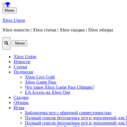
Перейти
Меню
к
содержанию
Xbox Union
Xbox новости | Xbox статьи | Xbox скидки | Xbox обзоры
Перейти
Меню
к
содержанию
Xbox Union
Новости
Статьи
Подписки
Xbox Live Gold
Xbox Game Pass
Что такое Xbox Game Pass Ultimate?
EA Access на Xbox One
Скидки
Обзоры
Игры
Библиотека игр с обратной совместимостью
Полный список бесплатных игр и дополнений для 
Полный список бесплатных игр и дополнений для 