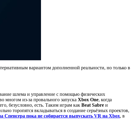
ьтернативным вариантом дополненной реальности, но только в
девание шлема и управление с помощью физических
 во многом из-за провального запуска
Xbox One
, когда
го, безусловно, есть. Таким играм как
Beat Sabre
и
сильно торопятся вкладываться в создание серьёзных проектов,
ла Спенсера пока не собирается выпускать VR на Xbox
, в