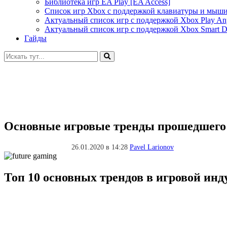
Библиотека игр EA Play [EA Access]
Список игр Xbox c поддержкой клавиатуры и мыш
Актуальный список игр с поддержкой Xbox Play A
Актуальный список игр с поддержкой Xbox Smart De
Гайды
Искать:
Основные игровые тренды прошедшего 
26.01.2020 в 14:28
Pavel Larionov
Топ 10 основных трендов в игровой инд