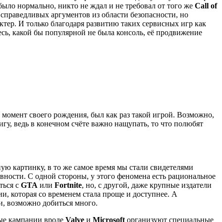
было нормально, никто не ждал и не требовал от того же
Call of
справедливых аргументов из области безопасности, но
ктер. И только благодаря развитию таких сервисных игр как
есь, какой бы популярной не была консоль, её продвижение
а момент своего рождения, был как раз такой игрой. Возможно,
гу, ведь в конечном счёте важно нащупать, то что полюбят
ю картинку, в то же самое время мы стали свидетелями
вности. С одной стороны, у этого феномена есть рациональное
ться с
GTA
или
Fortnite
, но, с другой, даже крупные издатели
и, которая со временем стала проще и доступнее. А
еи, возможно добиться много.
ные кампании вроде
Valve
и
Microsoft
организуют специальные