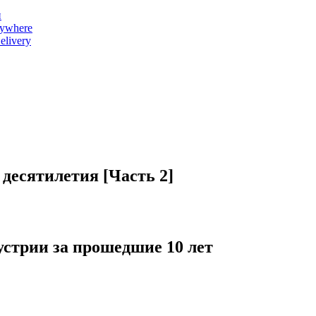
и
nywhere
livery
десятилетия [Часть 2]
устрии за прошедшие 10 лет