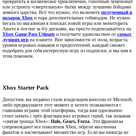
превратить в космическое приключение, гоночный чемпионат
или устроить «смертельную» битву между лучшими бойцами
земного царства. Всё что нужно, это включить
полученный в
подарок Xbox
и пара дополнительных геймпадов. Не нужно
бегать по магазинам в поисках новой игры или мониторить
Авито в погоне за б\у дисками, вы просто подписываетесь на
Xbox Game Pass Utimate
и получаете удовольствие от
самых
лучших игр
на планете. Вне зависимости от пола, возраста,
уровня игровых навыков и предпочтений, каждый сможет
подобрать для себя интересную игру из подписки, и мы вам в
этом поможем.
Xbox Starter Pack
Допустим, вы недавно стали владельцем консоли от Microsoft,
либо предвкушаете этот момент и хотите познакомится с
главными играми этой платформы, тогда вам однозначно
стоит начать с трёх флагманских игровых серий, так называя
«святая троица Xbox»:
Halo, Gears, Forza
. Эти франшизы
сопровождают все поколения Xbox, обрели миллионы
фанатов и насчитывают множество игр. Если вы никогда не