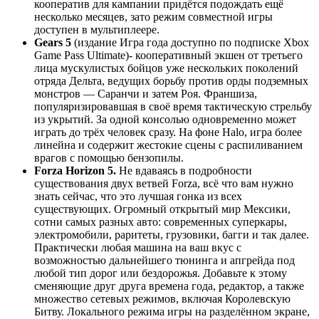
кооператив для кампании придётся подождать ещё
несколько месяцев, зато режим совместной игры
доступен в мультиплеере.
Gears 5
(издание Игра года доступно по подписке Xbox
Game Pass Ultimate)- кооперативный экшен от третьего
лица мускулистых бойцов уже нескольких поколений
отряда Дельта, ведущих борьбу против орды подземных
монстров — Саранчи и затем Роя. Франшиза,
популяризировавшая в своё время тактическую стрельбу
из укрытий. За одной консолью одновременно может
играть до трёх человек сразу. На фоне Halo, игра более
линейна и содержит жестокие сцены с распиливанием
врагов с помощью бензопилы.
Forza Horizon 5.
Не вдаваясь в подробности
существования двух ветвей Forza, всё что вам нужно
знать сейчас, что это лучшая гонка из всех
существующих. Огромный открытый мир Мексики,
сотни самых разных авто: современных суперкары,
электромобили, раритеты, грузовики, багги и так далее.
Практически любая машина на ваш вкус с
возможностью дальнейшего тюнинга и апгрейда под
любой тип дорог или бездорожья. Добавьте к этому
сменяющие друг друга времена года, редактор, а также
множество сетевых режимов, включая Королевскую
Битву. Локального режима игры на разделённом экране,