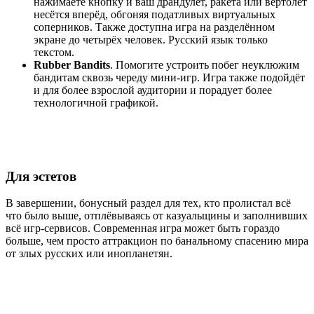
нажимаете кнопку и ваш драндулет, ракета или вертолёт
несётся вперёд, обгоняя податливых виртуальных
соперников. Также доступна игра на разделённом
экране до четырёх человек. Русский язык только
текстом.
Rubber Bandits
. Помогите устроить побег неуклюжим
бандитам сквозь череду мини-игр. Игра также подойдёт
и для более взрослой аудитории и порадует более
технологичной графикой.
Для эстетов
В завершении, бонусный раздел для тех, кто пролистал всё
что было выше, отплёвываясь от казуальщины и заполнивших
всё игр-сервисов. Современная игра может быть гораздо
больше, чем просто аттракцион по банальному спасению мира
от злых русских или инопланетян.