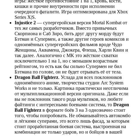
игры: жёсткое противостояние 1 на 1, кровь, кости,
кишки и прочие внутренности при исполнении
очередного фаталити. Игра оптимизирована для Xbox
Series X|S.
Injustice 2
— супергеройская версия Mortal Kombat от
тех же самых разработчиков. Вместо привычных
Скорпиона и Саб Зиро, бить друг другу морду будут
Бэтман и Супермен, а также другие героев комиксов и
одноимённых супергеройских фильмов вроде Чудо
Женщины, Аквамена, Джокера, Флеша, Харли Квин и
так далее. Аналогично с МК это жёсткие схватки
исключительно 1 на 1, но с меньшим возрастным
рейтингом, то есть как бы сильно Супермен не бил
Бэтмана по голове, он не будет отрывать её от тела.
Dragon Ball Fighterz
. Услада для всех поклонников
одноимённого аниме, творчества студии Arc System
Works и не только. Картинка практически неотличима
от мультипликационной версии оригинала. Даже если
вы не поклонник такого рода мультиков, но любите
файтинги с интересными боевыми система, то
Dragon
Ball Fighterz
в формате боёв 3 на 3 однозначно стоит
того, чтобы попробовать. Не обманывайтесь автокомбо
и лёгкими суперами, это всего лишь фасад, за которым
стоит проработанная боевая система, выстроенная на
комбинации не только ударов, но и бойцов в вашей