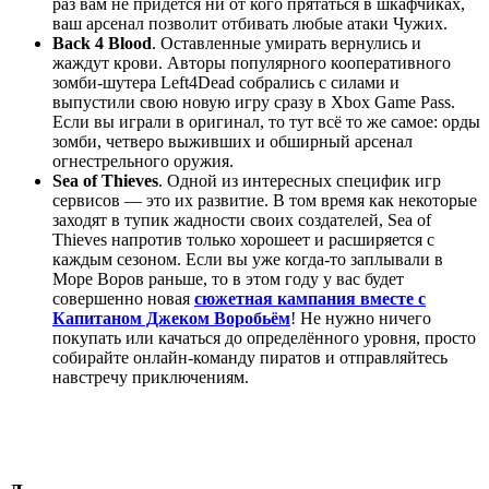
раз вам не придётся ни от кого прятаться в шкафчиках,
ваш арсенал позволит отбивать любые атаки Чужих.
Back 4 Blood
. Оставленные умирать вернулись и
жаждут крови. Авторы популярного кооперативного
зомби-шутера Left4Dead собрались с силами и
выпустили свою новую игру сразу в Xbox Game Pass.
Если вы играли в оригинал, то тут всё то же самое: орды
зомби, четверо выживших и обширный арсенал
огнестрельного оружия.
Sea of Thieves
. Одной из интересных специфик игр
сервисов — это их развитие. В том время как некоторые
заходят в тупик жадности своих создателей, Sea of
Thieves напротив только хорошеет и расширяется с
каждым сезоном. Если вы уже когда-то заплывали в
Море Воров раньше, то в этом году у вас будет
совершенно новая
сюжетная кампания вместе с
Капитаном Джеком Воробьём
! Не нужно ничего
покупать или качаться до определённого уровня, просто
собирайте онлайн-команду пиратов и отправляйтесь
навстречу приключениям.