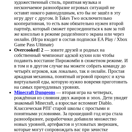
художественный стиль, приятная музыка и
нескончаемое разнообразие игровых ситуаций не
оставят никого равнодушным, кто бы не зашёл в эту
игру друг с другом. It Takes Two исключительно
кооперативная, то есть вам обязательно нужен второй
партнёр, который сможет присоединиться к вам за той
же консолью в режиме разделённого экрана или через
онлайн. (Игра входит в состав подписки EA Play / Xbox
Game Pass Ultimate)
Overcooked! 2
— зовите друзей и родных на
собственный чемпионат адской кухни или чтобы
подавить восстание Пирожомби в сюжетном режиме. И
в том и в другом случае вы можете собрать команду до
четырёх игроков, как локально, так и онлайн. Простая
аркадная механика, понятный игровой процесс и куча
виртуальной еды, которую нужно вовремя приготовить
на самых причудливых уровнях.
Minecraft Dungeons
— вторая игра на четверых,
рождённая из слияния двух жанров и эпох. Дети увидят
знакомый Minecraft, а взрослые вспомнят Diablo.
Классическая РПГ старой школы с простыми и
понятными условиями. За прошедший год игра стала
разнообразнее, разработчики добавили множество
новых уровней, артефактов и угловатых зверюшек,
которые могут сопровождать вас при зачистке