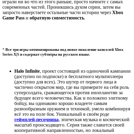
играли ни во что из этого раньше, просто начните с самых
современных частей. Проникшись духом серии, затем вы
запросто наверстаете остальные части истории через
Xbox
Game Pass
и
обратную совместимость
.
*
Все три игры оптимизированы под новое поколение консолей Xbox
Series X|S и содержат субтитры на русском языке.
Halo Infinite
, проект состоящий из одиночной кампании
(доступно по подписке) и бесплатного мультиплеера
(доступно для всех). Это шутер от первого лица в
частично открытом мир, где вы примерите на себя роль
суперсолдата, сражающегося против инопланетян за
будущее всего человечества. Как и положено элитному
бойцу, вы одинаково хорошо владеете самым
разнообразным оружием и техникой, умело комбинируя
всё это на поле боя. Уникальный в своём роде
геймплей-песочница
, эпическая музыка и космический
масштаб происходящего. Серия также славится своей
кооперативной направленностью, но локальный