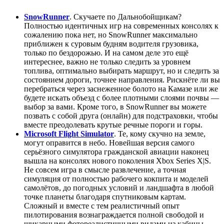
SnowRunner
. Скучаете по Дальнобойщикам?
Полностью идентичных игр на современных консолях к
сожалению пока нет, но SnowRunner максимально
приближен к суровым будням водителя грузовика,
только по бездорожью. И на самом деле это ещё
интереснее, важно не только следить за уровнем
топлива, оптимально выбирать маршрут, но и следить за
состоянием дороги, точнее направления. Рискнёте ли вы
перебраться через заснеженное болото на Камазе или же
будете искать объезд с более плотными слоями почвы —
выбор за вами. Кроме того, в SnowRunner вы можете
позвать с собой друга (онлайн) для подстраховки, чтобы
вместе преодолевать крутые речные пороги и горы.
Microsoft Flight Simulator
. Те, кому скучно на земле,
могут оправится в небо. Новейшая версия самого
серьёзного симулятора гражданской авиации наконец
вышла на консолях нового поколения Xbox Series X|S.
Не совсем игра в смысле развлечение, а точная
симуляция от полностью рабочего кокпита и моделей
самолётов, до погодных условий и ландшафта в любой
точке планеты благодаря спутниковым картам.
Сложный и вместе с тем реалистичный опыт
пилотирования вознаграждается полной свободой и
шикарными фотореалистичными видами из кабины