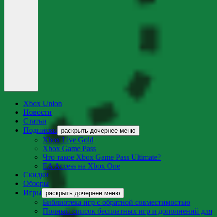
Xbox Union
Новости
Статьи
Подписки
раскрыть дочернее меню
Xbox Live Gold
Xbox Game Pass
Что такое Xbox Game Pass Ultimate?
EA Access на Xbox One
Скидки
Обзоры
Игры
раскрыть дочернее меню
Библиотека игр с обратной совместимостью
Полный список бесплатных игр и дополнений для