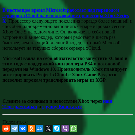
В настоящее время Microsoft работает над переводом
серверов xCloud на использование процессора Xbox Series
X
. Процессор следующего поколения гораздо более мощный и
способен одновременно выполнять четыре игровых сессии
Xbox One S на одном чипе. Он включает в себя новый
встроенный видеокодер, который работает в шесть раз
быстрее, чем текущий внешний кодер, который Microsoft
использует на текущих сборках сервера xCloud.
Microsoft взяла на себя обязательство запустить xCloud в
этом году с поддержкой контроллера PS4 и потоковой
передачи на Windows 10. Производитель Xbox планирует
интегрировать Project xCloud с Xbox Game Pass, что
позволит игрокам транслировать игры из XGP.
Следите за скидками и новостями Xbox через
наш
Телеграм канал
и
группу Вконтакте
Поделиться: