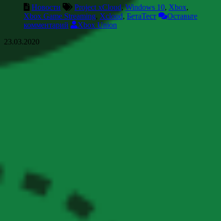
Новости
Project xCloud
,
Windows 10
,
Xbox
,
Xbox Game Streaming
,
Xcloud
,
БетаТест
Оставьте
комментарий
Xbox Union
23.03.2020