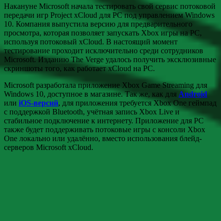
Накануне Microsoft начала тестировать свой сервис потоковой
передачи игр Project xCloud для PC под управлением Windows
10. Компания выпустила версию для предварительного
просмотра, которая позволяет запускать Xbox игры на PC,
используя потоковый xCloud. В настоящий момент
тестирование проходит исключительно среди сотрудников
Microsoft. Изданию The Verge удалось получить эксклюзивные
скриншоты того, как работает xCloud на PC.
Microsoft разработала приложение Xbox Game Streaming для
Windows 10, доступное в магазине. Так же, как для
Android
или
iOS-версий
, для приложения требуется Xbox One геймпад
с поддержкой Bluetooth, учётная запись Xbox Live и
стабильное подключение к интернету. Приложение для PC
также будет поддерживать потоковые игры с консоли Xbox
One локально или удалённо, вместо использования блейд-
серверов Microsoft xCloud.