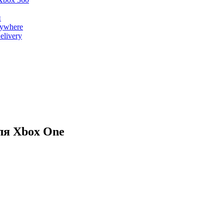
и
nywhere
livery
ля Xbox One