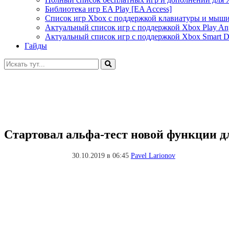
Библиотека игр EA Play [EA Access]
Список игр Xbox c поддержкой клавиатуры и мыш
Актуальный список игр с поддержкой Xbox Play A
Актуальный список игр с поддержкой Xbox Smart De
Гайды
Искать:
Стартовал альфа-тест новой функции д
30.10.2019 в 06:45
Pavel Larionov