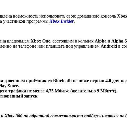
явлена возможность использовать свою домашнюю консоль
Xbox
тва участников программы
Xbox Insider
.
упна владельцам
Xbox One
, состоящим в кольцах
Alpha
и
Alpha 
алённо на телефоне или планшете под управлением
Android
в со
 встроенным приёмником Bluetooth не ниже версии 4.0 для п
ay Store.
о трафика не менее 4,75 Мбит/с (желательно 9 Мбит/с).
гновенный запуск.
 и Xbox 360 по обратной совместимости поддерживаться не 