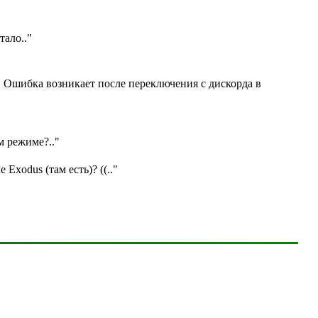
отало
.."
. Ошибка возникает после переключения с дискорда в
ом режиме?
.."
е Exodus (там есть)? ((
.."