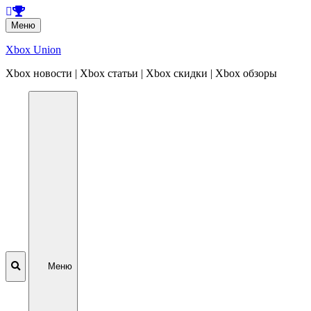
Перейти
Меню
к
содержанию
Xbox Union
Xbox новости | Xbox статьи | Xbox скидки | Xbox обзоры
Перейти
к
содержанию
Меню