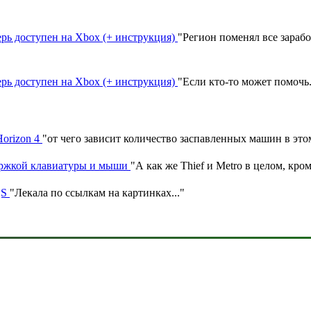
ерь доступен на Xbox (+ инструкция)
"
Регион поменял все зараб
ерь доступен на Xbox (+ инструкция)
"
Если кто-то может помочь
Horizon 4
"
от чего зависит количество заспавленных машин в эт
ержкой клавиатуры и мыши
"
А как же Thief и Metro в целом, кром
|S
"
Лекала по ссылкам на картинках.
.."