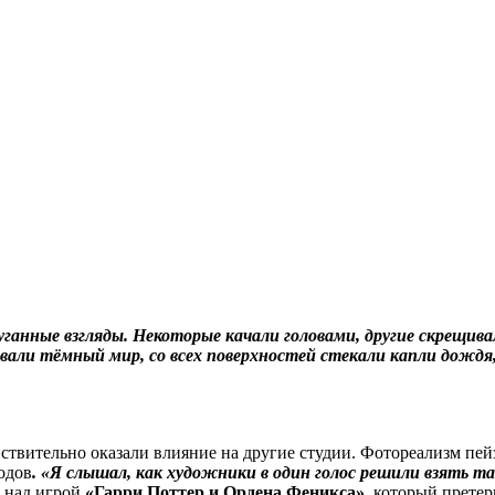
уганные взгляды. Некоторые качали головами, другие скрещив
зывали тёмный мир, со всех поверхностей стекали капли дожд
ствительно оказали влияние на другие студии. Фотореализм пе
одов
. «Я слышал, как художники в один голос решили взять т
л над игрой
«Гарри Поттер и Ордена Феникса»
, который прете