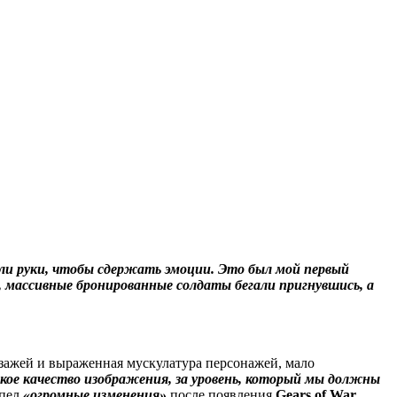
али руки, чтобы сдержать эмоции. Это был мой первый
я, массивные бронированные солдаты бегали пригнувшись, а
йзажей и выраженная мускулатура персонажей, мало
акое качество изображения, за уровень, который мы должны
рпел
«огромные изменения»
после появления
Gears of War
.