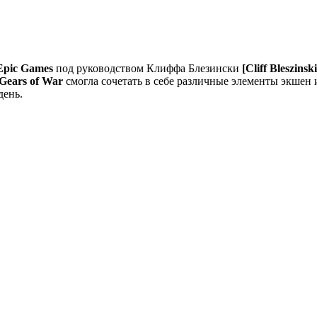
Epic Games
под руководством Клиффа Блезински
[Cliff Bleszinski
Gears of War
смогла сочетать в себе различные элементы экшен 
день.