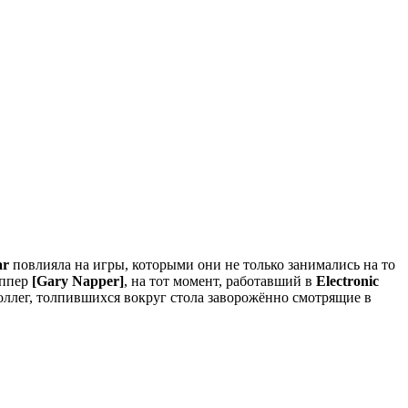
ar
повлияла на игры, которыми они не только занимались на то
еппер
[Gary Napper]
, на тот момент, работавший в
Electronic
коллег, толпившихся вокруг стола заворожённо смотрящие в