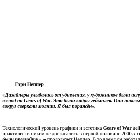
Гэри Неппер
«Дизайнеры улыбались от удивления, у художников были исп
взгляд на Gears of War. Это были кадры геймплея. Они пока
вокруг сверкали молнии. Я был поражён».
Технологический уровень графики и эстетика
Gears of War
дей
практически никем не достигались в первой половине 2000-х г
были превзойти», –
продолжает Неппер. В то время он работа