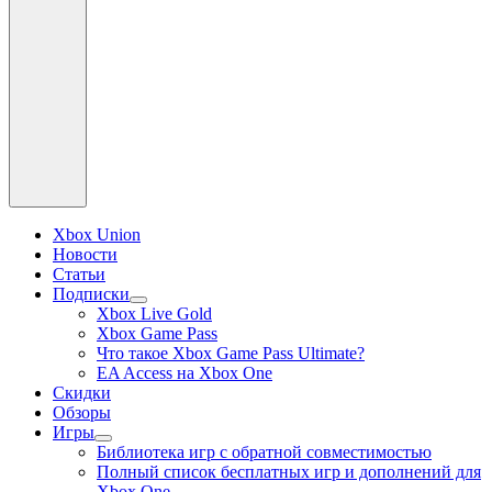
Xbox Union
Новости
Статьи
Подписки
раскрыть
Xbox Live Gold
дочернее
Xbox Game Pass
меню
Что такое Xbox Game Pass Ultimate?
EA Access на Xbox One
Скидки
Обзоры
Игры
раскрыть
Библиотека игр с обратной совместимостью
дочернее
Полный список бесплатных игр и дополнений для
меню
Xbox One