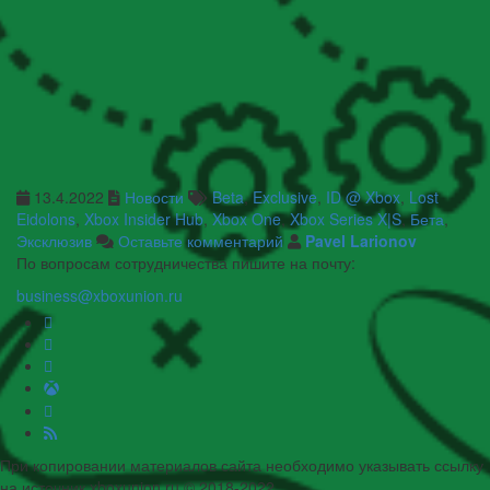
13.4.2022
Новости
Beta
,
Exclusive
,
ID @ Xbox
,
Lost
Eidolons
,
Xbox Insider Hub
,
Xbox One
,
Xbox Series X|S
,
Бета
,
Эксклюзив
Оставьте комментарий
Pavel Larionov
По вопросам сотрудничества пишите на почту:
business@xboxunion.ru
При копировании материалов сайта необходимо указывать ссылку
на источник xboxunion.ru © 2018-2022