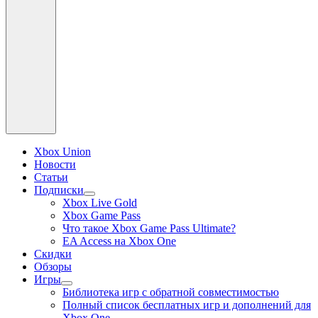
Xbox Union
Новости
Статьи
Подписки
раскрыть
Xbox Live Gold
дочернее
Xbox Game Pass
меню
Что такое Xbox Game Pass Ultimate?
EA Access на Xbox One
Скидки
Обзоры
Игры
раскрыть
Библиотека игр с обратной совместимостью
дочернее
Полный список бесплатных игр и дополнений для
меню
Xbox One