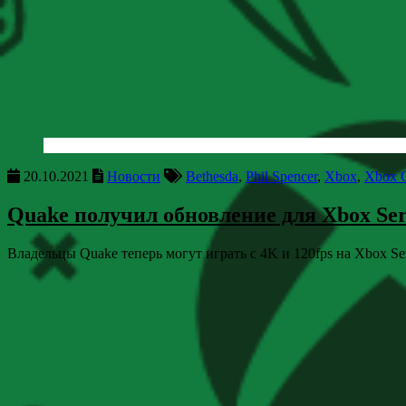
20.10.2021
Новости
Bethesda
,
Phil Spencer
,
Xbox
,
Xbox 
Quake получил обновление для Xbox Seri
Владельцы Quake теперь могут играть с 4K и 120fps на Xbox Ser