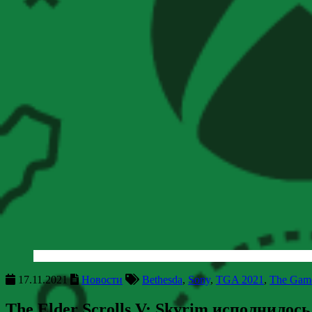
17.11.2021
Новости
Bethesda
,
Sony
,
TGA 2021
,
The Gam
The Elder Scrolls V: Skyrim исполнилось