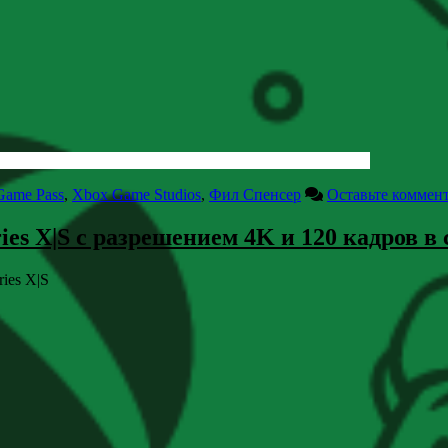
Game Pass
,
Xbox Game Studios
,
Фил Спенсер
Оставьте коммен
es X|S с разрешением 4K и 120 кадров в
ies X|S