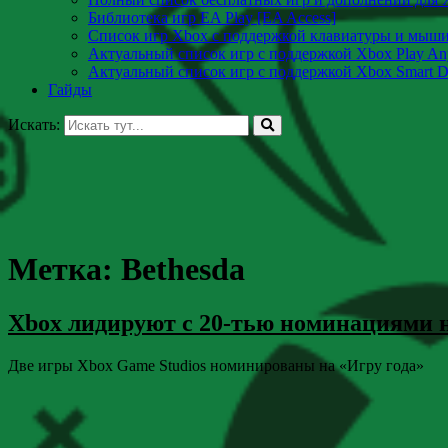
Библиотека игр EA Play [EA Access]
Список игр Xbox c поддержкой клавиатуры и мыш
Актуальный список игр с поддержкой Xbox Play A
Актуальный список игр с поддержкой Xbox Smart De
Гайды
Искать:
Метка:
Bethesda
Xbox лидируют с 20-тью номинациями 
Две игры Xbox Game Studios номинированы на «Игру года»