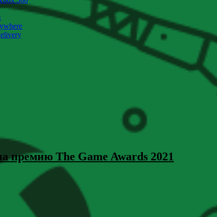
и
nywhere
livery
на премию The Game Awards 2021