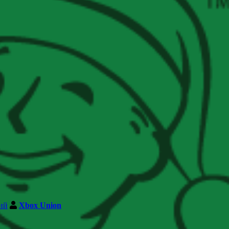
ий
Xbox Union