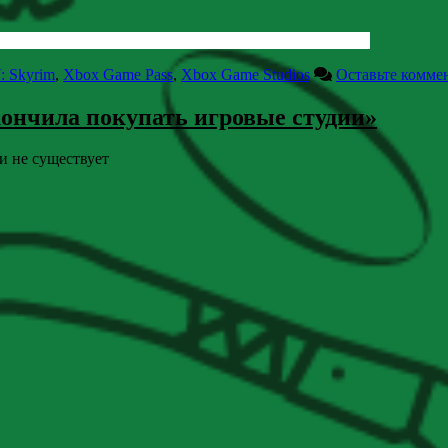
V: Skyrim
,
Xbox Game Pass
,
Xbox Game Studios
Оставьте комме
кончила покупать игровые студии»
и не существует