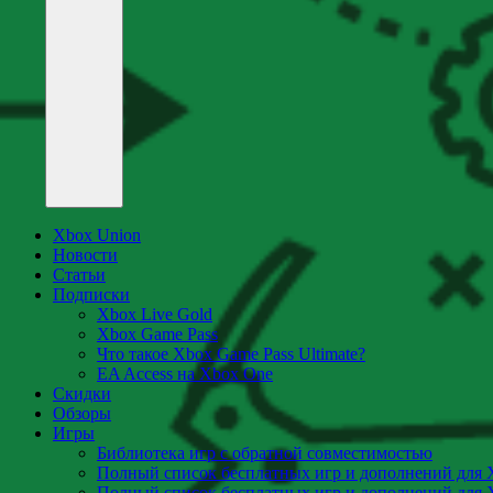
Xbox Union
Новости
Статьи
Подписки
Xbox Live Gold
Xbox Game Pass
Что такое Xbox Game Pass Ultimate?
EA Access на Xbox One
Скидки
Обзоры
Игры
Библиотека игр с обратной совместимостью
Полный список бесплатных игр и дополнений для 
Полный список бесплатных игр и дополнений для 