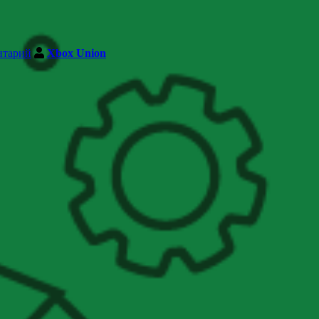
нтарий
Xbox Union