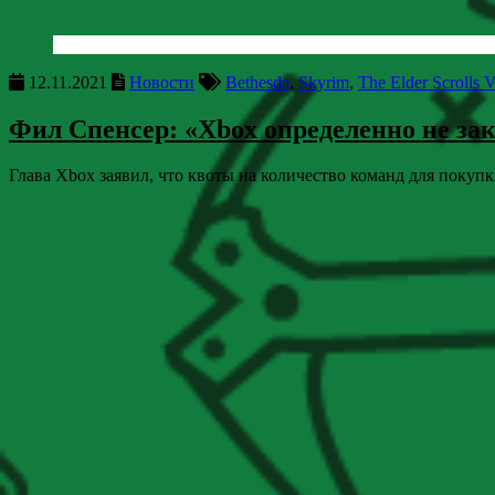
12.11.2021
Новости
Bethesda
,
Skyrim
,
The Elder Scrolls 
Фил Спенсер: «Xbox определенно не за
Глава Xbox заявил, что квоты на количество команд для покупк