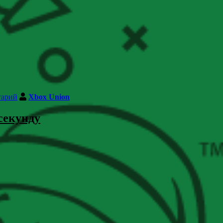
тарий
Xbox Union
 секунду