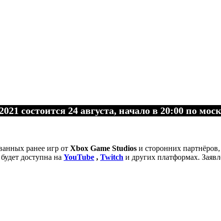
1 состоится 24 августа, начало в 20:00 по мос
ванных ранее игр от
Xbox Game Studios
и сторонних партнёров,
 будет доступна на
YouTube
,
Twitch
и других платформах. Заявл