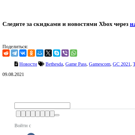
Следите за скидками и новостями Xbox через
н
Поделиться:
Новости
Bethesda
,
Game Pass
,
Gamescom
,
GC 2021
,
09.08.2021
Войти с