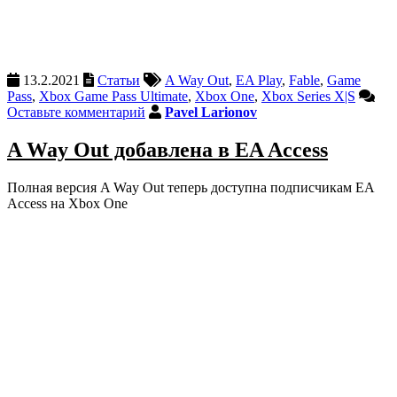
13.2.2021
Статьи
A Way Out
,
EA Play
,
Fable
,
Game
Pass
,
Xbox Game Pass Ultimate
,
Xbox One
,
Xbox Series X|S
Оставьте комментарий
Pavel Larionov
A Way Out добавлена в EA Access
Полная версия A Way Out теперь доступна подписчикам EA
Access на Xbox One