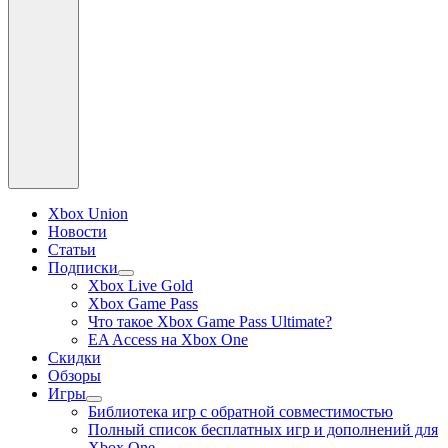
Xbox Union
Новости
Статьи
Подписки
раскрыть
Xbox Live Gold
дочернее
Xbox Game Pass
меню
Что такое Xbox Game Pass Ultimate?
EA Access на Xbox One
Скидки
Обзоры
Игры
раскрыть
Библиотека игр с обратной совместимостью
дочернее
Полный список бесплатных игр и дополнений для
меню
Xbox One