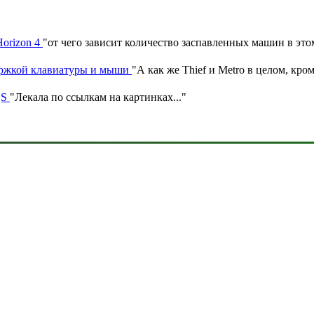
Horizon 4
"
от чего зависит количество заспавленных машин в эт
ержкой клавиатуры и мыши
"
А как же Thief и Metro в целом, кром
|S
"
Лекала по ссылкам на картинках.
.."