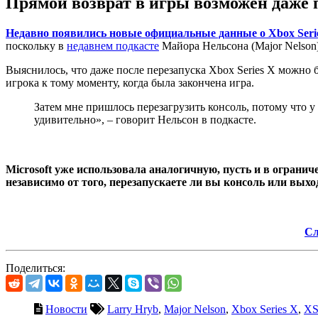
Прямой возврат в игры возможен даже п
Недавно появились новые официальные данные о Xbox Seri
поскольку в
недавнем подкасте
Майора Нельсона (Major Nelson
Выяснилось, что даже после перезапуска Xbox Series X можно 
игрока к тому моменту, когда была закончена игра.
Затем мне пришлось перезагрузить консоль, потому что у 
удивительно», – говорит Нельсон в подкасте.
Microsoft уже использовала аналогичную, пусть и в огранич
независимо от того, перезапускаете ли вы консоль или вых
Сл
Поделиться:
Новости
Larry Hryb
,
Major Nelson
,
Xbox Series X
,
X