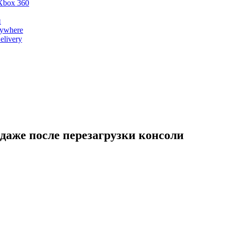
Xbox 360
и
nywhere
livery
 даже после перезагрузки консоли