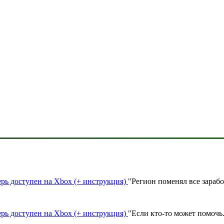
ерь доступен на Xbox (+ инструкция)
"
Регион поменял все зараб
ерь доступен на Xbox (+ инструкция)
"
Если кто-то может помочь