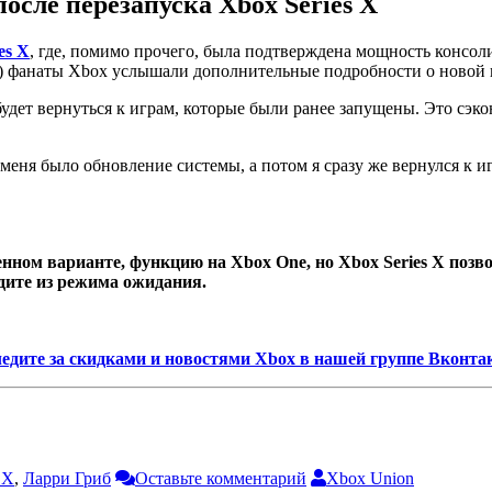
осле перезапуска Xbox Series X
es X
, где, помимо прочего, была подтверждена мощность консоли
) фанаты Xbox услышали дополнительные подробности о новой к
будет вернуться к играм, которые были ранее запущены. Это сэк
меня было обновление системы, а потом я сразу же вернулся к иг
енном варианте, функцию на Xbox One, но Xbox Series X позв
одите из режима ожидания.
едите за скидками и новостями Xbox в нашей группе Вконта
SX
,
Ларри Гриб
Оставьте комментарий
Xbox Union