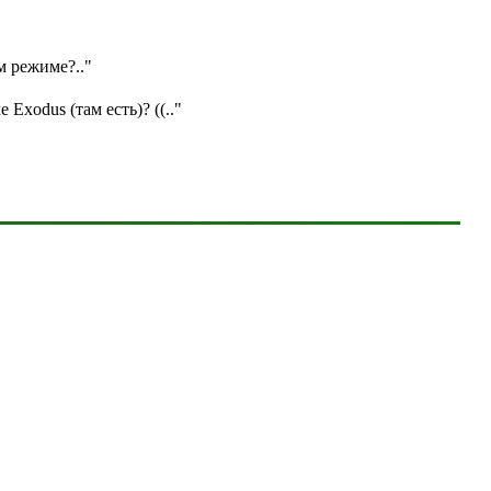
ом режиме?
.."
е Exodus (там есть)? ((
.."