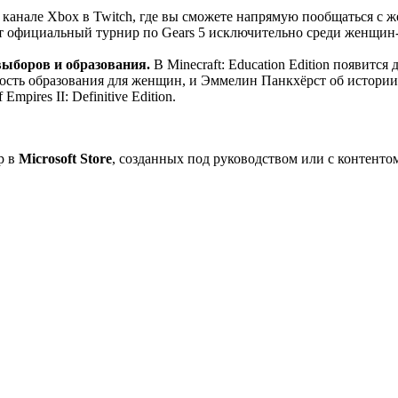
 канале Xbox в Twitch, где вы сможете напрямую пообщаться с
дёт официальный турнир по Gears 5 исключительно среди женщин-
выборов и образования.
В Minecraft: Education Edition появитс
сть образования для женщин, и Эммелин Панкхёрст об истории 
mpires II: Definitive Edition.
р в
Microsoft Store
, созданных под руководством или с контент