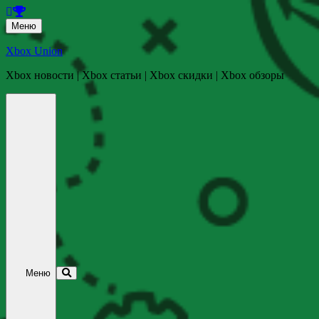
Перейти
Меню
к
содержанию
Xbox Union
Xbox новости | Xbox статьи | Xbox скидки | Xbox обзоры
Перейти
к
содержанию
Меню