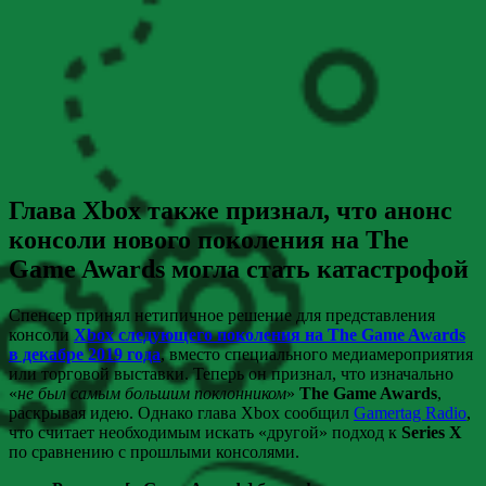
Глава Xbox также признал, что анонс
консоли нового поколения на The
Game Awards могла стать катастрофой
Спенсер принял нетипичное решение для представления
консоли
Xbox следующего поколения на The Game Awards
в декабре 2019 года
, вместо специального медиамероприятия
или торговой выставки. Теперь он признал, что изначально
«
не был самым большим поклонником
»
The Game Awards
,
раскрывая идею. Однако глава Xbox сообщил
Gamertag Radio
,
что считает необходимым искать «другой» подход к
Series X
по сравнению с прошлыми консолями.