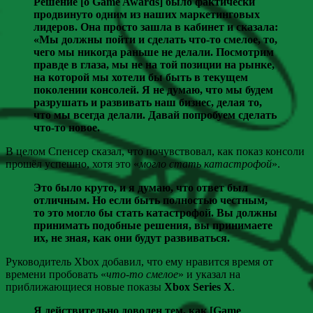
Решение [о Game Awards] было фактически
продвинуто одним из наших маркетинговых
лидеров. Она просто зашла в кабинет и сказала:
«Мы должны пойти и сделать что-то смелое, то,
чего мы никогда раньше не делали. Посмотрим
правде в глаза, мы не на той позиции на рынке,
на которой мы хотели бы быть в текущем
поколении консолей. Я не думаю, что мы будем
разрушать и развивать наш бизнес, делая то,
что мы всегда делали. Давай попробуем сделать
что-то новое.
В целом Спенсер сказал, что почувствовал, как показ консоли
прошёл успешно, хотя это «
могло стать катастрофой
».
Это было круто, и я думаю, что ответ был
отличным. Но если быть полностью честным,
то это могло бы стать катастрофой. Вы должны
принимать подобные решения, вы принимаете
их, не зная, как они будут развиваться.
Руководитель Xbox добавил, что ему нравится время от
времени пробовать «
что-то смелое
» и указал на
приближающиеся новые показы
Xbox Series X
.
Я действительно доволен тем, как [Game