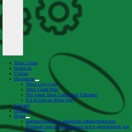
Xbox Union
Новости
Статьи
Подписки
раскрыть
Xbox Live Gold
дочернее
Xbox Game Pass
меню
Что такое Xbox Game Pass Ultimate?
EA Access на Xbox One
Скидки
Обзоры
Игры
раскрыть
Библиотека игр с обратной совместимостью
дочернее
Полный список бесплатных игр и дополнений для
меню
Xbox One