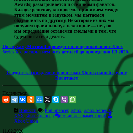
Awards] разыгрывается и откликами фанатов.
Каждое решение, которое мы принимаем между
этим моментом и запуском, мы пытаемся
обдумывать по-другому. Некоторые из них мы
получим правильные, а некоторые — нет, но
мы определённо останемся смелыми в том, что
будем пытаться делать.
По слухам, Microsoft проведёт полноценный анонс Xbox
Series X с раскрытием всех деталей до проведения E3 2020.
Следите за скикдами и новостями Xbox в нашей группе
Вконтакте
Поделиться:
Новости
Phil Spencer
,
Xbox
,
Xbox Series X
,
XSX
,
Фил Спенсер
Оставьте комментарий
Xbox Union
11.02.2020