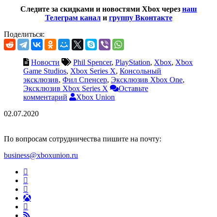
Следите за скидками и новостями Xbox через
наш
Телеграм канал
и
группу Вконтакте
Поделиться:
Новости
Phil Spencer
,
PlayStation
,
Xbox
,
Xbox
Game Studios
,
Xbox Series X
,
Консольный
эксклюзив
,
Фил Спенсер
,
Эксклюзив Xbox One
,
Эксклюзив Xbox Series X
Оставьте
комментарий
Xbox Union
02.07.2020
По вопросам сотрудничества пишите на почту:
business@xboxunion.ru