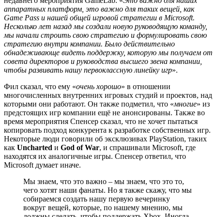
недавнего мероприятия GameLab. «
Это важно для наших
аппаратных платформ, это важно для таких вещей, как
Game Pass и нашей общей игровой стратегии в Microsoft.
Несколько лет назад мы создали новую руководящую команду,
мы начали строить свою стратегию и формулировать свою
стратегию внутри компании. Было действительно
обнадеживающе видеть поддержку, которую мы получаем от
совета директоров и руководства высшего звена компании,
чтобы развивать нашу первоклассную линейку игр
».
Фил сказал, что ему «
очень хорошо
» в отношении
многочисленных внутренних игровых студий и проектов, над
которыми они работают. Он также подметил, что «
многие
» из
предстоящих игр компании ещё не анонсированы. Также во
время мероприятия Спенсер сказал, что не хочет пытаться
копировать подход конкурента к разработке собственных игр.
Некоторые люди говорили об эксклюзивах PlayStation, таких
как
Uncharted
и
God of War
, и спрашивали Microsoft, где
находятся их аналогичные игры. Спенсер ответил, что
Microsoft думает иначе.
Мы знаем, что это важно – мы знаем, что это то,
чего хотят наши фанаты. Но я также скажу, что мы
собираемся создать нашу первую вечеринку
вокруг вещей, которые, по нашему мнению, мы
должны сделать, чтобы поддержать Xbox. Иногда