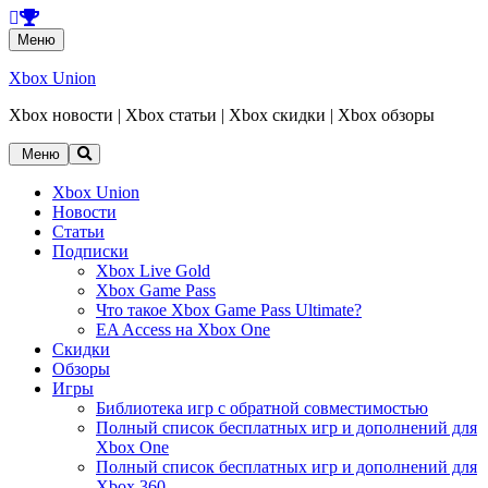
Перейти
Меню
к
содержанию
Xbox Union
Xbox новости | Xbox статьи | Xbox скидки | Xbox обзоры
Перейти
Меню
к
содержанию
Xbox Union
Новости
Статьи
Подписки
Xbox Live Gold
Xbox Game Pass
Что такое Xbox Game Pass Ultimate?
EA Access на Xbox One
Скидки
Обзоры
Игры
Библиотека игр с обратной совместимостью
Полный список бесплатных игр и дополнений для
Xbox One
Полный список бесплатных игр и дополнений для
Xbox 360