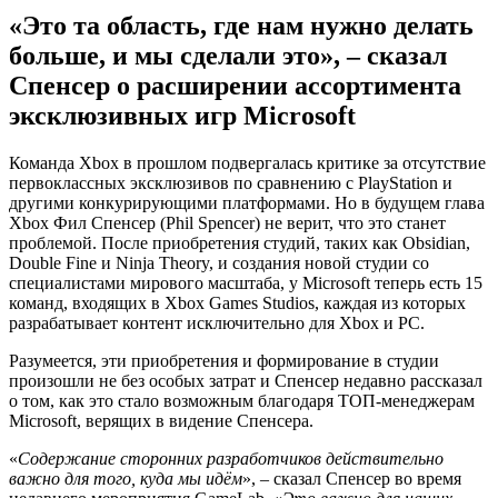
«Это та область, где нам нужно делать
больше, и мы сделали это», – сказал
Спенсер о расширении ассортимента
эксклюзивных игр Microsoft
Команда Xbox в прошлом подвергалась критике за отсутствие
первоклассных эксклюзивов по сравнению с PlayStation и
другими конкурирующими платформами. Но в будущем глава
Xbox Фил Спенсер (Phil Spencer) не верит, что это станет
проблемой. После приобретения студий, таких как Obsidian,
Double Fine и Ninja Theory, и создания новой студии со
специалистами мирового масштаба, у Microsoft теперь есть 15
команд, входящих в Xbox Games Studios, каждая из которых
разрабатывает контент исключительно для Xbox и PC.
Разумеется, эти приобретения и формирование в студии
произошли не без особых затрат и Спенсер недавно рассказал
о том, как это стало возможным благодаря ТОП-менеджерам
Microsoft, верящих в видение Спенсера.
«
Содержание сторонних разработчиков действительно
важно для того, куда мы идём
», – сказал Спенсер во время