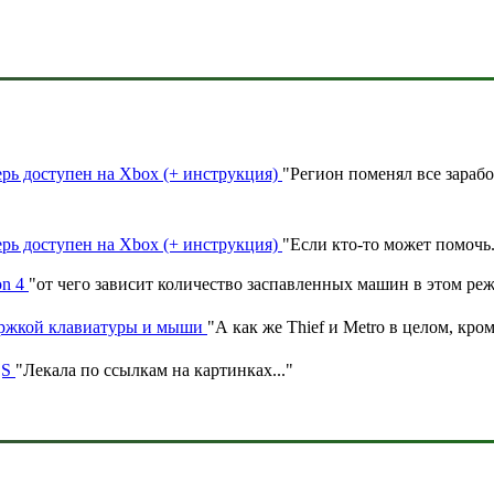
ерь доступен на Xbox (+ инструкция)
"
Регион поменял все зараб
ерь доступен на Xbox (+ инструкция)
"
Если кто-то может помочь
on 4
"
от чего зависит количество заспавленных машин в этом ре
ержкой клавиатуры и мыши
"
А как же Thief и Metro в целом, кром
|S
"
Лекала по ссылкам на картинках.
.."