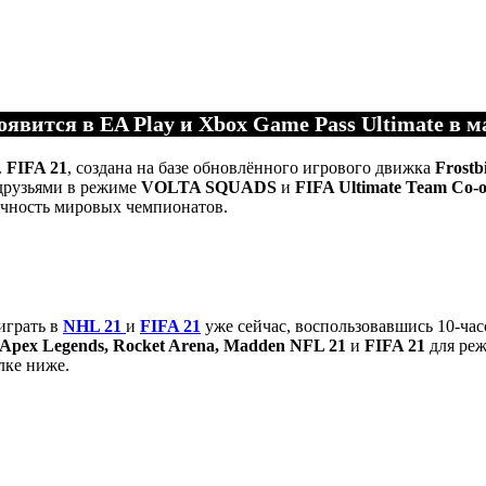
оявится в EA Play и
Xbox Game Pass Ultimate
в ма
.
FIFA 21
, создана на базе обновлённого игрового движка
Frostbi
друзьями в режиме
VOLTA SQUADS
и
FIFA Ultimate Team Co-
ичность мировых чемпионатов.
играть в
NHL 21
и
FIFA 21
уже сейчас, воспользовавшись 10-ча
Apex Legends, Rocket Arena, Madden NFL 21
и
FIFA 21
для ре
лке ниже.