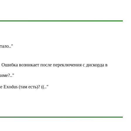
отало
.."
. Ошибка возникает после переключения с дискорда в
жиме?
.."
е Exodus (там есть)? ((
.."