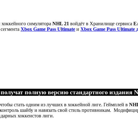
я хоккейного симулятора
NHL 21
войдёт в Хранилище сервиса
E
 сегмента
Xbox Game Pass Ultimate
и
Xbox Game Pass Ultimate 
 получат полную версию стандартного издания NH
 чтобы стать одним из лучших в хоккейной лиге. Геймплей в
NHL
д контроль шайбу и навязать свой стиль противникам. Модифиц
дарных хоккеистов лиги.