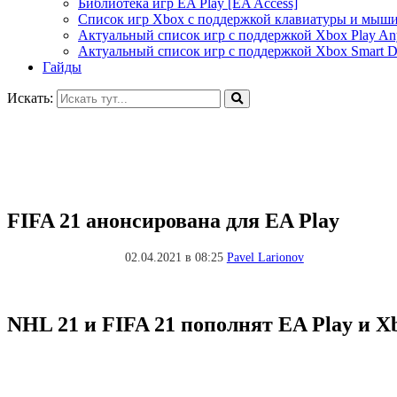
Библиотека игр EA Play [EA Access]
Список игр Xbox c поддержкой клавиатуры и мыш
Актуальный список игр с поддержкой Xbox Play A
Актуальный список игр с поддержкой Xbox Smart De
Гайды
Искать:
FIFA 21 анонсирована для EA Play
02.04.2021 в 08:25
Pavel Larionov
NHL 21 и FIFA 21 пополнят EA Play и Xb