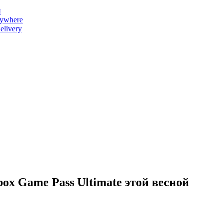
и
nywhere
livery
ox Game Pass Ultimate этой весной