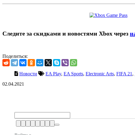
Следите за скидками и новостями Xbox через
н
Поделиться:
Новости
EA Play
,
EA Sports
,
Electronic Arts
,
FIFA 21
,
02.04.2021