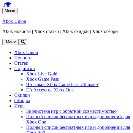
Перейти
Меню
к
содержанию
Xbox Union
Xbox новости | Xbox статьи | Xbox скидки | Xbox обзоры
Перейти
Меню
к
содержанию
Xbox Union
Новости
Статьи
Подписки
Xbox Live Gold
Xbox Game Pass
Что такое Xbox Game Pass Ultimate?
EA Access на Xbox One
Скидки
Обзоры
Игры
Библиотека игр с обратной совместимостью
Полный список бесплатных игр и дополнений для
Xbox One
Полный список бесплатных игр и дополнений для
Xbox 360