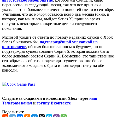
августовское мероприятие
, которое мы ожидали, было
перенесено на следующий месяц, так что все признаки
указывают на большее количество новостей где-то в сентябре.
Учитывая, что до ноября осталось всего два месяца (окно, в
которое, как мы знаем, выйдет Series X) пришло время
получить некоторые конкретные детали следующего
поколения.
Microsoft уходит от ответа по поводу недавних слухов о Xbox
Series S казалось бы,
подтверждённой упаковкой на
контроллере
, обещая большие анонсы в будущем, но не
подтверждая существование Серии S, которая должна быть
более дешёвым братом Серии X. Возможно, это таинственное
сентябрьское событие подтвердит существование более
экономичного младшего брата и подтвердит цену на обе
консоли.
Следите за скидками и новостями Xbox через
наш
Телеграм канал
и
группу Вконтакте
Поделиться: