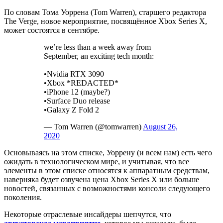
По словам Тома Уоррена (Tom Warren), старшего редактора
The Verge, новое мероприятие, посвящённое Xbox Series X,
может состоятся в сентябре.
we’re less than a week away from
September, an exciting tech month:
•Nvidia RTX 3090
•Xbox *REDACTED*
•iPhone 12 (maybe?)
•Surface Duo release
•Galaxy Z Fold 2
— Tom Warren (@tomwarren)
August 26,
2020
Основываясь на этом списке, Уоррену (и всем нам) есть чего
ожидать в технологическом мире, и учитывая, что все
элементы в этом списке относятся к аппаратным средствам,
наверняка будет озвучена цена Xbox Series X или больше
новостей, связанных с возможностями консоли следующего
поколения.
Некоторые отраслевые инсайдеры шепчутся, что