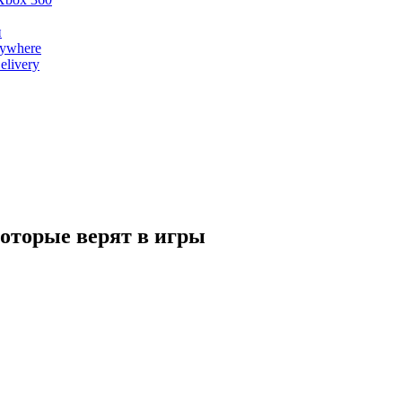
и
nywhere
livery
которые верят в игры