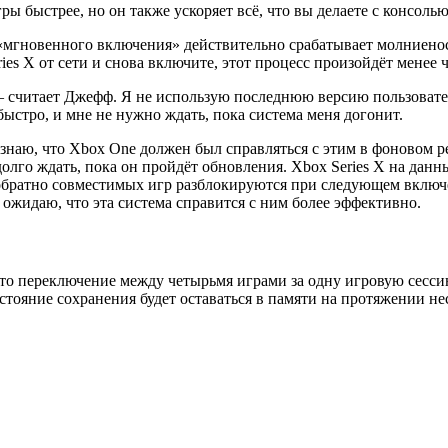
ры быстрее, но он также ускоряет всё, что вы делаете с консолью
«мгновенного включения» действительно срабатывает молниеносно
es X от сети и снова включите, этот процесс произойдёт менее ч
– считает Джефф. Я не использую последнюю версию пользовател
быстро, и мне не нужно ждать, пока система меня догонит.
наю, что Xbox One должен был справляться с этим в фоновом реж
долго ждать, пока он пройдёт обновления. Xbox Series X на дан
обратно совместимых игр разблокируются при следующем включе
ожидаю, что эта система справится с ним более эффективно.
то переключение между четырьмя играми за одну игровую сессию.
тояние сохранения будет оставаться в памяти на протяжении не