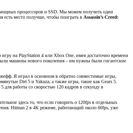
ее мощных процессоров и SSD. Мы можем получить один
еня есть место получше, чтобы поиграть в
Assassin’s Creed:
игру на PlayStation 4 или Xbox One, имея достаточно времени
были машины нового поколения – им нужны были гигантские
 Джефф. Я играл в основном в обратно совместимые игры,
янутые Dirt 5 и Yakuza, а также игры, такие как Gears 5.
 5 для работы со скоростью 120 кадров в секунду в
ельное здесь то, что если говорить о 120fps в отдельных
ения. Hitman 2 в 4K режиме, работающий около 60fps, уже