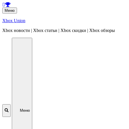
Перейти
Меню
к
содержанию
Xbox Union
Xbox новости | Xbox статьи | Xbox скидки | Xbox обзоры
Перейти
к
содержанию
Меню