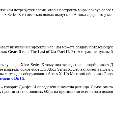
ботчикам потребуется время, чтобы построить миры вокруг бол
Xbox Series X из десятков новых выпусков. А пока я рад, что у м
живает визуальные эффекты игр. Вы можете создать потрясающую 
е как
Gears 5
или
The Last of Us: Part II
. Этим играм не нужны 
тать лучше, и Xbox Series X тому подтверждение – подчёркивает
ие издатели обновляют для Xbox Series X. Это включает вышеупом
ы с нуля для оборудования Series X. Но Microsoft обновила Gears
елали с Dirt 5
.
– говорит Джефф. И определённо заметна разница. Самое замечат
дут достигать постоянных 60fps на протяжении всего этого покол