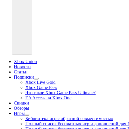
Xbox Union
Новости
Статьи
Подписки
раскрыть
Xbox Live Gold
дочернее
Xbox Game Pass
меню
Что такое Xbox Game Pass Ultimate?
EA Access на Xbox One
Скидки
Обзоры
Игры
раскрыть
Библиотека игр с обратной совместимостью
дочернее
Полный список бесплатных игр и дополнений для 
меню
Полный список бесплатных игр и дополнений для 