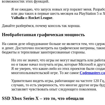
возможностях этих функций.
Я не ожидаю, что запуск новых игр поразит меня. Разра
или два таких в первые шесть месяцев на PlayStation 5 и 
Valhalla
и
Rocket League
.
Давайте разберёмся, почему консоль так хороша.
Необработанная графическая мощность
На самом деле оборудование больше не является тем, что сдер
и денег. Достаточно посмотреть на графические витрины, таки
бюджеты и терпеливые заинтересованные стороны.
Но это не значит, что игры не могут выглядеть или рабо
но я также начал получать игры, которые Microsoft и друг
Я не уверен, что какие-либо из этих проектов были создан
многопользовательской игре. То же самое
Codemasters сд
Удивительно видеть игры, работающие на частоте 120 Гц, 
случаях, то есть уверенность, что многие другие игры бу
заставляет чувствовать опыт следующего поколения.
SSD Xbox Series X – это то, что обещали