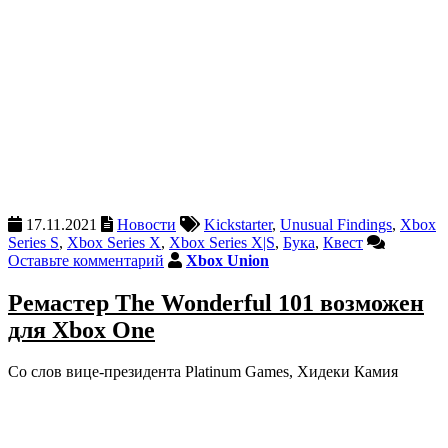
17.11.2021
Новости
Kickstarter
,
Unusual Findings
,
Xbox
Series S
,
Xbox Series X
,
Xbox Series X|S
,
Бука
,
Квест
Оставьте комментарий
Xbox Union
Ремастер The Wonderful 101 возможен
для Xbox One
Со слов вице-президента Platinum Games, Хидеки Камия