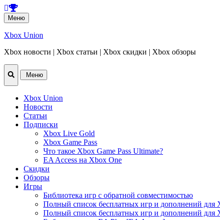
Перейти
Меню
к
содержанию
Xbox Union
Xbox новости | Xbox статьи | Xbox скидки | Xbox обзоры
Перейти
Меню
к
содержанию
Xbox Union
Новости
Статьи
Подписки
Xbox Live Gold
Xbox Game Pass
Что такое Xbox Game Pass Ultimate?
EA Access на Xbox One
Скидки
Обзоры
Игры
Библиотека игр с обратной совместимостью
Полный список бесплатных игр и дополнений для 
Полный список бесплатных игр и дополнений для 