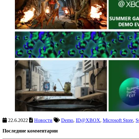
22.6.2022
Новости
Demo
,
ID@XBOX
,
Microsoft Store
,
S
Последние комментарии