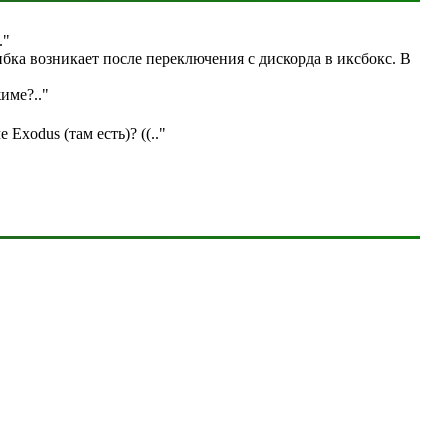
."
бка возникает после переключения с дискорда в иксбокс. В
жиме?
.."
е Exodus (там есть)? ((
.."