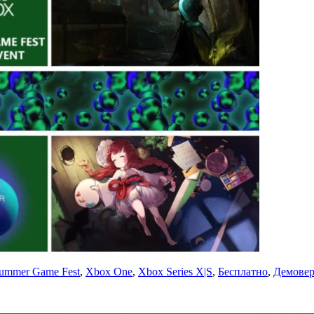
ummer Game Fest
,
Xbox One
,
Xbox Series X|S
,
Бесплатно
,
Демовер