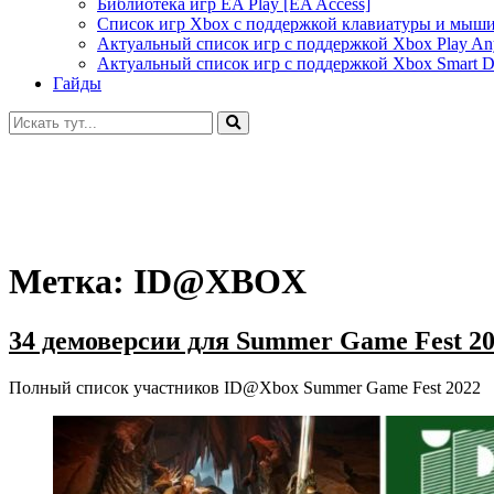
Библиотека игр EA Play [EA Access]
Список игр Xbox c поддержкой клавиатуры и мыш
Актуальный список игр с поддержкой Xbox Play A
Актуальный список игр с поддержкой Xbox Smart De
Гайды
Искать:
Метка:
ID@XBOX
34 демоверсии для Summer Game Fest 2
Полный список участников ID@Xbox Summer Game Fest 2022