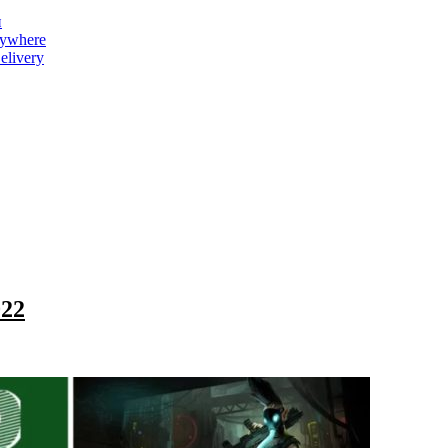
и
nywhere
livery
022