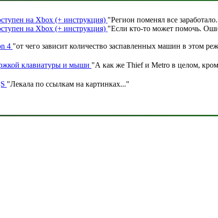
доступен на Xbox (+ инструкция)
"
Регион поменял все заработало
.
доступен на Xbox (+ инструкция)
"
Если кто-то может помочь. Оши
on 4
"
от чего зависит количество заспавленных машин в этом ре
ержкой клавиатуры и мыши
"
А как же Thief и Metro в целом, кром
|S
"
Лекала по ссылкам на картинках.
.."