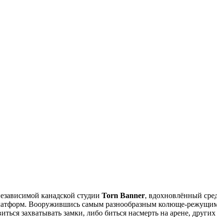
независимой канадской студии
Torn Banner
, вдохновлённый сре
 платформ. Вооружившись самым разнообразным колюще-режущим
ься захватывать замки, либо биться насмерть на арене, других