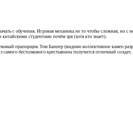
 начать с обучения. Игровая механика не то чтобы сложная, но с 
китайскими студентами почём зря (хотя кто знает).
вековый прапорщик Том Баннер (видимо коллективное камео раз
з самого бестолкового крестьянина получится отличный солдат, 