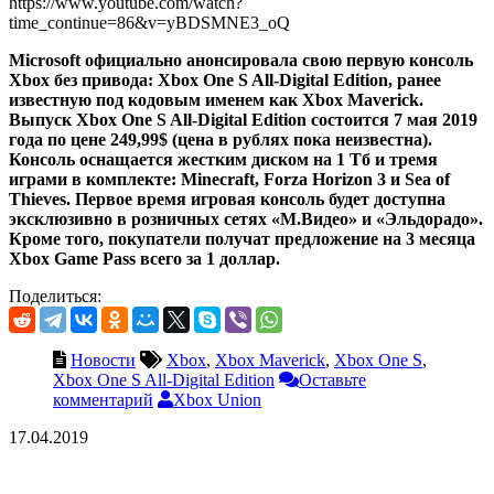
https://www.youtube.com/watch?
time_continue=86&v=yBDSMNE3_oQ
Microsoft официально анонсировала свою первую консоль
Xbox без привода: Xbox One S All-Digital Edition, ранее
известную под кодовым именем как Xbox Maverick.
Выпуск Xbox One S All-Digital Edition состоится 7 мая 2019
года по цене 249,99$ (цена в рублях пока неизвестна).
Консоль оснащается жестким диском на 1 Тб и тремя
играми в комплекте: Minecraft, Forza Horizon 3 и Sea of
Thieves. Первое время игровая консоль будет доступна
эксклюзивно в розничных сетях «М.Видео» и «Эльдорадо».
Кроме того, покупатели получат предложение на 3 месяца
Xbox Game Pass всего за 1 доллар.
Поделиться:
Новости
Xbox
,
Xbox Maverick
,
Xbox One S
,
Xbox One S All-Digital Edition
Оставьте
комментарий
Xbox Union
17.04.2019