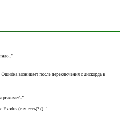
отало
.."
. Ошибка возникает после переключения с дискорда в
ом режиме?
.."
е Exodus (там есть)? ((
.."