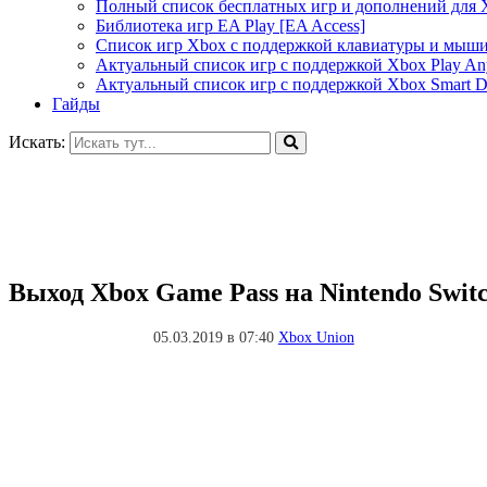
Полный список бесплатных игр и дополнений для 
Библиотека игр EA Play [EA Access]
Список игр Xbox c поддержкой клавиатуры и мыш
Актуальный список игр с поддержкой Xbox Play A
Актуальный список игр с поддержкой Xbox Smart De
Гайды
Искать:
Выход Xbox Game Pass на Nintendo Swit
05.03.2019 в 07:40
Xbox Union