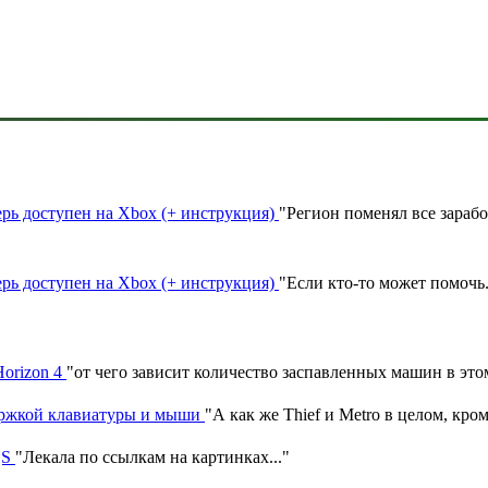
ерь доступен на Xbox (+ инструкция)
"
Регион поменял все зараб
ерь доступен на Xbox (+ инструкция)
"
Если кто-то может помочь
Horizon 4
"
от чего зависит количество заспавленных машин в эт
ержкой клавиатуры и мыши
"
А как же Thief и Metro в целом, кром
|S
"
Лекала по ссылкам на картинках.
.."