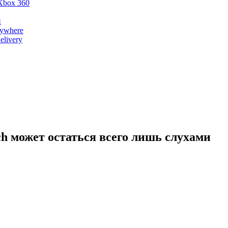
Xbox 360
и
nywhere
livery
ch может остаться всего лишь слухами