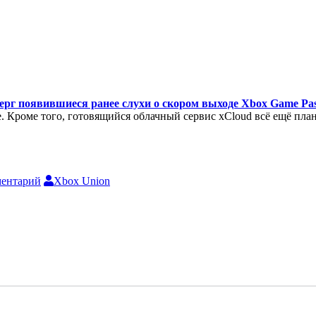
ерг появившиеся ранее слухи о скором выходе Xbox Game Pass
. Кроме того, готовящийся облачный сервис xCloud всё ещё план
ментарий
Xbox Union