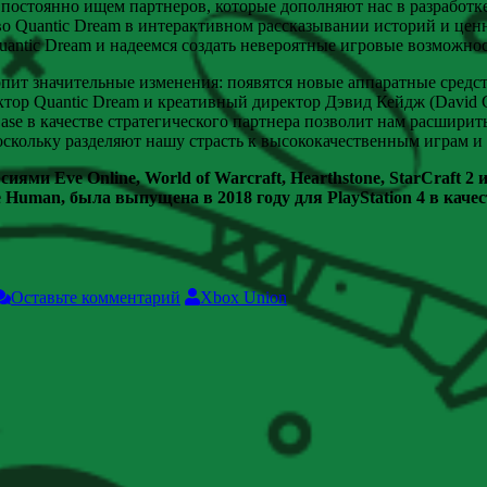
постоянно ищем партнеров, которые дополняют нас в разработк
тво Quantic Dream в интерактивном рассказывании историй и цен
uantic Dream и надеемся создать невероятные игровые возможнос
пит значительные изменения: появятся новые аппаратные средст
тор Quantic Dream и креативный директор Дэвид Кейдж (David 
se в качестве стратегического партнера позволит нам расширит
поскольку разделяют нашу страсть к высококачественным играм и
сиями Eve Online, World of Warcraft, Hearthstone, StarCraft
me Human, была выпущена в 2018 году для PlayStation 4 в каче
Оставьте комментарий
Xbox Union