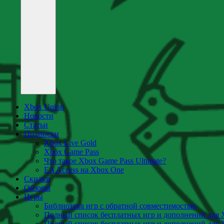
Xbox Union
Новости
Статьи
Подписки
Xbox Live Gold
Xbox Game Pass
Что такое Xbox Game Pass Ultimate?
EA Access на Xbox One
Скидки
Обзоры
Игры
Библиотека игр с обратной совместимостью
Полный список бесплатных игр и дополнений для 
Полный список бесплатных игр и дополнений для 