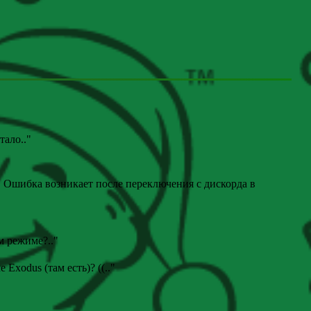
отало
.."
. Ошибка возникает после переключения с дискорда в
ом режиме?
.."
е Exodus (там есть)? ((
.."