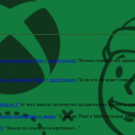
ерь доступен на Xbox (+ инструкция)
"
Регион поменял все зараб
ерь доступен на Xbox (+ инструкция)
"
Если кто-то может помочь
Horizon 4
"
от чего зависит количество заспавленных машин в эт
ержкой клавиатуры и мыши
"
А как же Thief и Metro в целом, кром
|S
"
Лекала по ссылкам на картинках.
.."