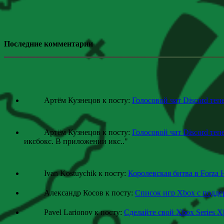
Последние комментарии
Артём Кузнецов к посту:
Голосовой чат Discord теп
Артём Кузнецов к посту:
Голосовой чат Discord теп
иксбокс. В приложении икс
.."
Ivan Kostuychik к посту:
Королевская битва в Forza 
Александр Косов к посту:
Список игр Xbox c подд
Pavel Larionov к посту:
Сделайте свой Xbox Series X