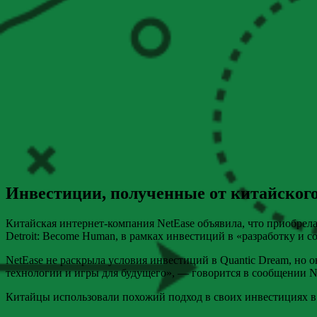
Инвестиции, полученные от китайского
Китайская интернет-компания NetEase объявила, что приобрел
Detroit: Become Human, в рамках инвестиций в «разработку и 
NetEase не раскрыла условия инвестиций в Quantic Dream, но 
технологии и игры для будущего», — говорится в сообщении N
Китайцы использовали похожий подход в своих инвестициях в H