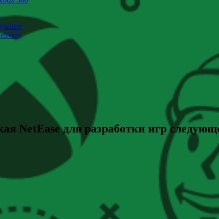
и
nywhere
livery
кая NetEase для разработки игр следующ