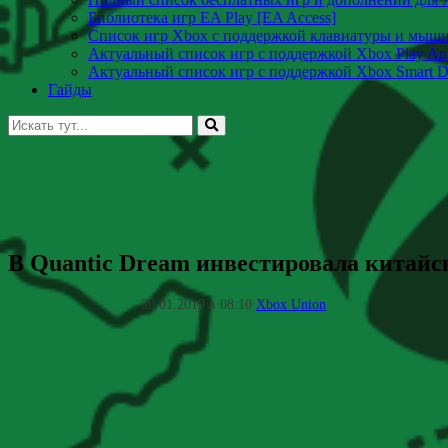
Библиотека игр EA Play [EA Access]
Список игр Xbox c поддержкой клавиатуры и мыш
Актуальный список игр с поддержкой Xbox Play A
Актуальный список игр с поддержкой Xbox Smart De
Гайды
Искать:
В Quantic Dream инвестировала китайс
30.01.2019 в 08:10
Xbox Union