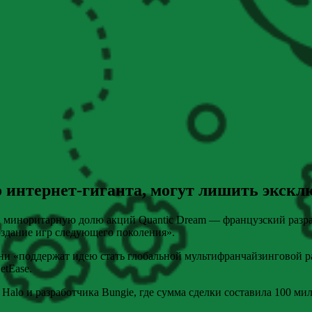
 интернет-гиганта, могут лишить эксклю
а миноритарную долю акций Quantic Dream — французский разраб
создание игр следующего поколения».
они «поддержат идею стать глобальной мультифранчайзинговой р
etEase.
alo и разработчика Bungie, где сумма сделки составила 100 ми