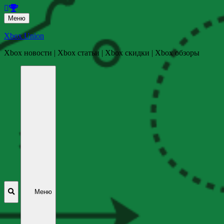
Перейти
Меню
к
содержанию
Xbox Union
Xbox новости | Xbox статьи | Xbox скидки | Xbox обзоры
Перейти
к
содержанию
Меню