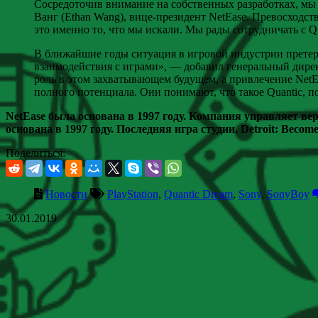
Сосредоточив внимание на собственных разработках, мы 
Ванг (Ethan Wang), вице-президент NetEase. Превосходс
это именно то, что мы искали. Мы рады сотрудничать с Q
В ближайшие годы ситуация в игровой индустрии претер
взаимодействия с играми», — добавил генеральный дирек
роль в этом захватывающем будущем, а привлечение NetEa
полного потенциала. Они понимают, что такое Quantic, 
NetEase была основана в 1997 году. Компания управляет вер
основана в 1997 году. Последняя игра студии, Detroit: Beco
Поделиться:
Новости
PlayStation
,
Quantic Dream
,
Sony
,
SonyBoy
30.01.2019