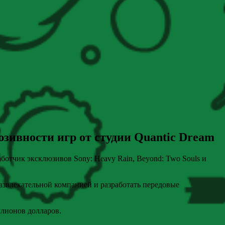
зивности игр от студии Quantic Dream
отчик эксклюзивов Sony: Heavy Rain, Beyond: Two Souls и
азвлекательной компанией и разработать передовые
ллионов долларов.