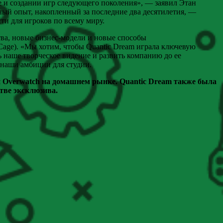
е и создании игр следующего поколения», — заявил Этан
ный опыт, накопленный за последние два десятилетия, —
ти для игроков по всему миру.
ва, новые бизнес-модели и новые способы
Cage). «Мы хотим, чтобы Quantic Dream играла ключевую
ь наше творческое видение и развить компанию до ее
 наши амбиции для студии.
 2 и Overwatch на домашнем рынке. Quantic Dream также была
стве эксклюзива.