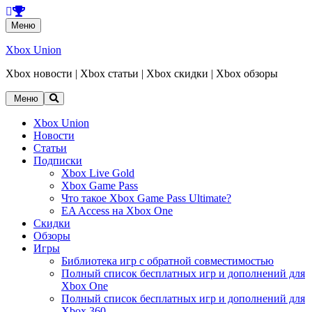
Перейти
Меню
к
содержанию
Xbox Union
Xbox новости | Xbox статьи | Xbox скидки | Xbox обзоры
Перейти
Меню
к
содержанию
Xbox Union
Новости
Статьи
Подписки
Xbox Live Gold
Xbox Game Pass
Что такое Xbox Game Pass Ultimate?
EA Access на Xbox One
Скидки
Обзоры
Игры
Библиотека игр с обратной совместимостью
Полный список бесплатных игр и дополнений для
Xbox One
Полный список бесплатных игр и дополнений для
Xbox 360