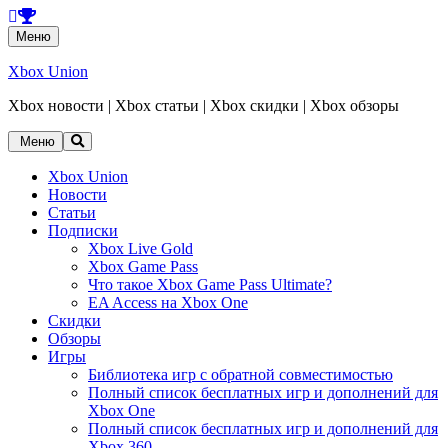
Перейти
Меню
к
содержанию
Xbox Union
Xbox новости | Xbox статьи | Xbox скидки | Xbox обзоры
Перейти
Меню
к
содержанию
Xbox Union
Новости
Статьи
Подписки
Xbox Live Gold
Xbox Game Pass
Что такое Xbox Game Pass Ultimate?
EA Access на Xbox One
Скидки
Обзоры
Игры
Библиотека игр с обратной совместимостью
Полный список бесплатных игр и дополнений для
Xbox One
Полный список бесплатных игр и дополнений для
Xbox 360