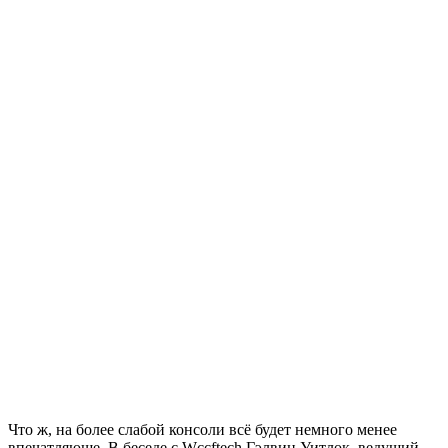
Что ж, на более слабой консоли всё будет немного менее
впечатляюще. В беседе с Wccftech Гэлвин Уитлок, ведущий