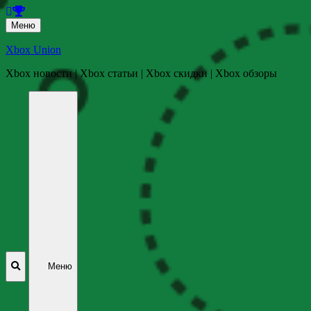
Перейти
Меню
к
содержанию
Xbox Union
Xbox новости | Xbox статьи | Xbox скидки | Xbox обзоры
Перейти
к
содержанию
Меню