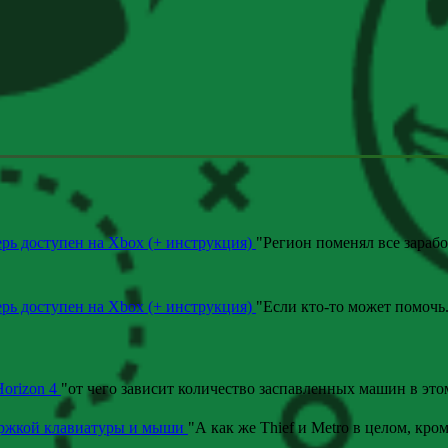
ерь доступен на Xbox (+ инструкция)
"
Регион поменял все зараб
ерь доступен на Xbox (+ инструкция)
"
Если кто-то может помочь
Horizon 4
"
от чего зависит количество заспавленных машин в эт
ержкой клавиатуры и мыши
"
А как же Thief и Metro в целом, кром