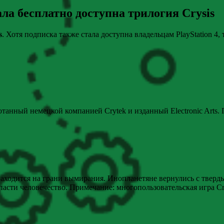
ла бесплатно доступна трилогия Crysis
s
. Хотя подписка также стала доступна владельцам PlayStation 4
отанный немецкой компанией Crytek и изданный Electronic Arts.
находится на грани вымирания. Инопланетяне вернулись с тверд
сти человечество. Примечание: многопользовательская игра Cry