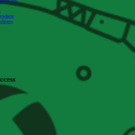
и
nywhere
livery
ccess