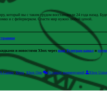
ру, который вы с таким трудом восстановили 24 года назад. Буд
омко и с фейерверком. Спасти мир нужно любой ценой.
 странице
скидками и новостями Xbox через
наш Телеграм канал
и
груп
A Games
,
Xbox
,
Xbox One
Оставьте комментарий
Xbox Unio