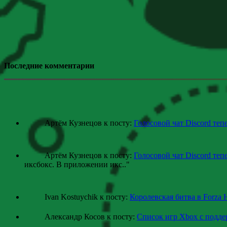
Последние комментарии
Артём Кузнецов к посту:
Голосовой чат Discord теп
Артём Кузнецов к посту:
Голосовой чат Discord теп
иксбокс. В приложении икс
.."
Ivan Kostuychik к посту:
Королевская битва в Forza 
Александр Косов к посту:
Список игр Xbox c подд