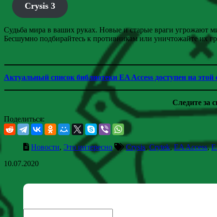
Crysis 3
Судьба мира в ваших руках. Новые и старые враги угрожают ми
Бесшумно подбирайтесь к противникам или уничтожайте их гр
Актуальный список библиотеки EA Access доступен на этой
Следите за 
Поделиться:
Новости
,
Это интересно
Crysis
,
Crytek
,
EA Access
,
E
10.07.2020