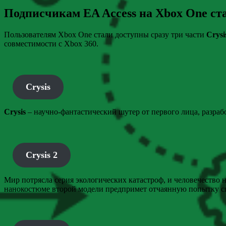
Подписчикам EA Access на Xbox One ста
Пользователям Xbox One стали доступны сразу три части
Crysi
совместимости с Xbox 360.
Crysis
Crysis
– научно-фантастический шутер от первого лица, разраб
Crysis 2
Мир потрясла серия экологических катастроф, и человечество 
нанокостюме второй модели предпримет отчаянную попытку спа