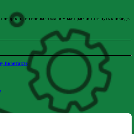
ет непросто, но нанокостюм поможет расчистить путь к победе.
пу Вконтакте
n