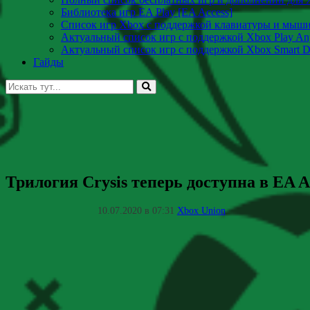
Библиотека игр EA Play [EA Access]
Список игр Xbox c поддержкой клавиатуры и мыш
Актуальный список игр с поддержкой Xbox Play A
Актуальный список игр с поддержкой Xbox Smart De
Гайды
Искать:
Трилогия Crysis теперь доступна в EA A
10.07.2020 в 07:31
Xbox Union