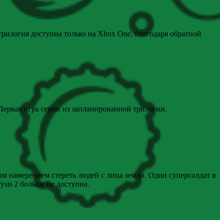
, трилогия доступна только на Xbox One, благодаря обратной
 Первая игра серии из запланированной трилогии.
ым намерением стереть людей с лица земли. Один суперсолдат в
sis 2 больше не доступна.