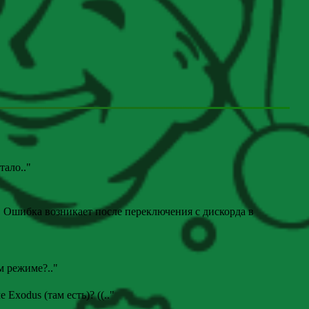
отало
.."
. Ошибка возникает после переключения с дискорда в
ом режиме?
.."
е Exodus (там есть)? ((
.."