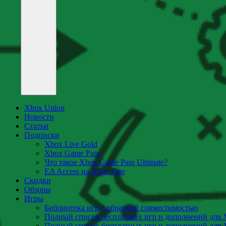
Xbox Union
Новости
Статьи
Подписки
Xbox Live Gold
Xbox Game Pass
Что такое Xbox Game Pass Ultimate?
EA Access на Xbox One
Скидки
Обзоры
Игры
Библиотека игр с обратной совместимостью
Полный список бесплатных игр и дополнений для 
Полный список бесплатных игр и дополнений для 