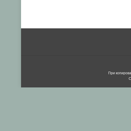
При копирова
С