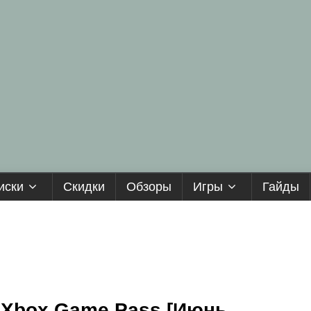
иски
Скидки
Обзоры
Игры
Гайды
 Xbox Game Pass [Июнь