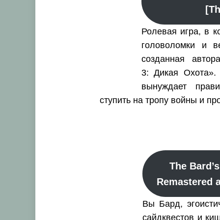
[T
Ролевая игра, в к
головоломки и в
созданная автор
3: Дикая Охота».
вынуждает прав
ступить на тропу войны и пр
The Bard’s
Remastered a
Вы Бард, эгоисти
сайдквестов и ки