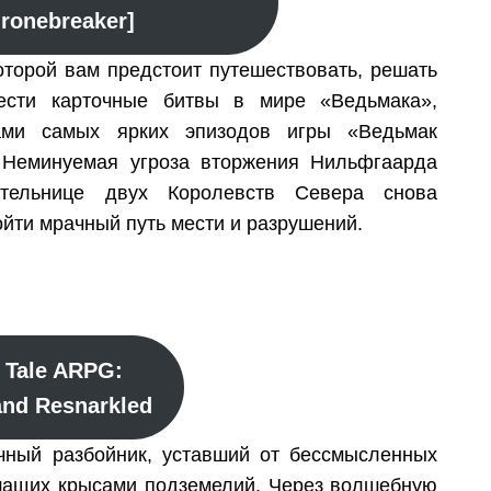
hronebreaker]
оторой вам предстоит путешествовать, решать
ести карточные битвы в мире «Ведьмака»,
ами самых ярких эпизодов игры «Ведьмак
 Неминуемая угроза вторжения Нильфгаарда
ительнице двух Королевств Севера снова
ойти мрачный путь мести и разрушений.
 Tale ARPG:
nd Resnarkled
чный разбойник, уставший от бессмысленных
шащих крысами подземелий. Через волшебную