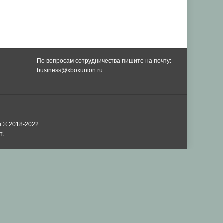
По вопросам сотрудничества пишите на почту:
business@xboxunion.ru
u © 2018-2022
т.