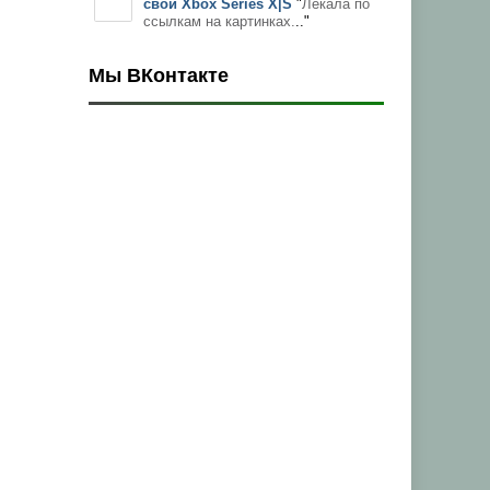
свой Xbox Series X|S
"
Лекала по
ссылкам на картинках.
.."
Мы ВКонтакте