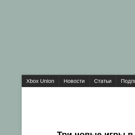
Перейти
Xbox Union
Новости
Статьи
Подп
к
содержанию
Три новые игры в