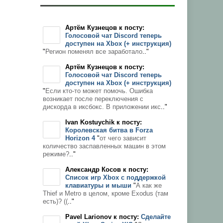
Артём Кузнецов к посту:
Голосовой чат Discord теперь
доступен на Xbox (+ инструкция)
"
Регион поменял все заработало
.."
Артём Кузнецов к посту:
Голосовой чат Discord теперь
доступен на Xbox (+ инструкция)
"
Если кто-то может помочь. Ошибка
возникает после переключения с
дискорда в иксбокс. В приложении икс
.."
Ivan Kostuychik к посту:
Королевская битва в Forza
Horizon 4
"
от чего зависит
количество заспавленных машин в этом
режиме?
.."
Александр Косов к посту:
Список игр Xbox c поддержкой
клавиатуры и мыши
"
А как же
Thief и Metro в целом, кроме Exodus (там
есть)? ((
.."
Pavel Larionov к посту:
Сделайте