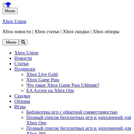
Перейти
Меню
к
содержанию
Xbox Union
Xbox новости | Xbox статьи | Xbox скидки | Xbox обзоры
Перейти
Меню
к
содержанию
Xbox Union
Новости
Статьи
Подписки
Xbox Live Gold
Xbox Game Pass
Что такое Xbox Game Pass Ultimate?
EA Access на Xbox One
Скидки
Обзоры
Игры
Библиотека игр с обратной совместимостью
Полный список бесплатных игр и дополнений для
Xbox One
Полный список бесплатных игр и дополнений для
Xbox 360