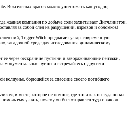
ite. Воксельных врагов можно уничтожать как угодно,
огда жадная компания по добыче соли захватывает Дитчлингтон.
ставляя за собой след из разрушений, взрывов и обломков!
ючений, Trigger Witch предлагает ультрасовременную
ю, загадочной среде для исследования, динамическому
ёт её через бескрайние пустыни и завораживающие пейзажи,
 на монументальные руины и встречайтесь с другими
ой колдунье, борющейся за спасение своего погибшего
ком, в месте, которое не помнит, где это и как он туда попал.
 помочь ему узнать, почему он был отправлен туда и как он