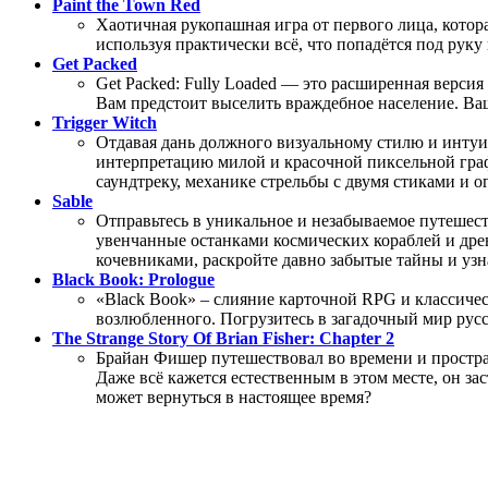
Paint the Town Red
Хаотичная рукопашная игра от первого лица, котор
используя практически всё, что попадётся под руку 
Get Packed
Get Packed: Fully Loaded — это расширенная верси
Вам предстоит выселить враждебное население. Ваш
Trigger Witch
Отдавая дань должного визуальному стилю и интуи
интерпретацию милой и красочной пиксельной граф
саундтреку, механике стрельбы с двумя стиками и о
Sable
Отправьтесь в уникальное и незабываемое путешест
увенчанные останками космических кораблей и древ
кочевниками, раскройте давно забытые тайны и узна
Black Book: Prologue
«Black Book» – слияние карточной RPG и классиче
возлюбленного. Погрузитесь в загадочный мир русс
The Strange Story Of Brian Fisher: Chapter 2
Брайан Фишер путешествовал во времени и пространст
Даже всё кажется естественным в этом месте, он за
может вернуться в настоящее время?