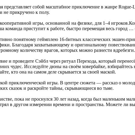
ая представляет собой масштабное приключение в жанре Rogue-L
и не прикручено к полу.
я кооперативной игры, основанной на физике, для 1–4 игроков.К
а команда приступит к работе, быстро перемещая весь город … о
тивно понятному геймплею 16-битных классических экшен-прикл
ики. Благодаря захватывающему и оригинальному повествовани
громному количеству врагов, которых можно разнести вдребезги.
вие и проведите Сэйбл через ритуал Перехода, который перенес
них чудес. Исследуйте дюны на своём ховербайке, взбирайтесь
йте, кто она на самом деле скрывается за своей маской.
ской приключенческой игры. В центре сюжета — рассказ о молод
ких сказок и раскройте тайны, скрывающиеся во тьме.
ве, пока не проснулся 30 лет назад, когда был маленьким мальчи
стрял в другом измерении времени и пространства. Можете ли вы