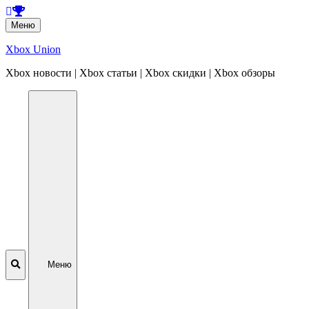
Перейти
Меню
к
содержанию
Xbox Union
Xbox новости | Xbox статьи | Xbox скидки | Xbox обзоры
Перейти
к
содержанию
Меню