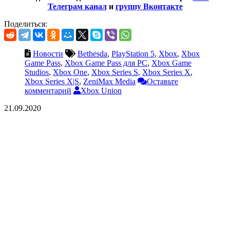
Телеграм канал
и
группу Вконтакте
Поделиться:
Новости
Bethesda
,
PlayStation 5
,
Xbox
,
Xbox
Game Pass
,
Xbox Game Pass для PC
,
Xbox Game
Studios
,
Xbox One
,
Xbox Series S
,
Xbox Series X
,
Xbox Series X|S
,
ZeniMax Media
Оставьте
комментарий
Xbox Union
21.09.2020