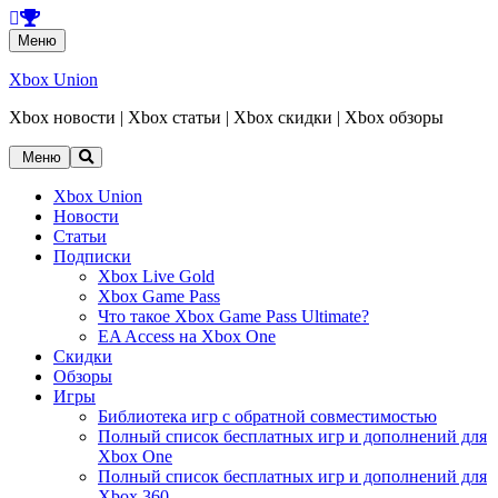
Перейти
Меню
к
содержанию
Xbox Union
Xbox новости | Xbox статьи | Xbox скидки | Xbox обзоры
Перейти
Меню
к
содержанию
Xbox Union
Новости
Статьи
Подписки
Xbox Live Gold
Xbox Game Pass
Что такое Xbox Game Pass Ultimate?
EA Access на Xbox One
Скидки
Обзоры
Игры
Библиотека игр с обратной совместимостью
Полный список бесплатных игр и дополнений для
Xbox One
Полный список бесплатных игр и дополнений для
Xbox 360