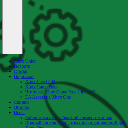
Xbox Union
Новости
Статьи
Подписки
Xbox Live Gold
Xbox Game Pass
Что такое Xbox Game Pass Ultimate?
EA Access на Xbox One
Скидки
Обзоры
Игры
Библиотека игр с обратной совместимостью
Полный список бесплатных игр и дополнений для
Xbox One