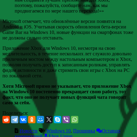
поэтому, пожалуйста, сообщите нам, как мы
продвигаемся по мере нашего перехода!»»
Microsoft отмечает, что обновлённые версии появятся на
Android и iOS. Учитывая скорость обновления бета-версии
Game Bar на Windows 10, новые функции на смартфонах тоже
не должны сильно отставать.
Приложение Xbox для Windows 10, несмотря на свою
медлительность, в течение нескольких лет служило довольно
приличным мостом между настольным компьютером и Xbox,
позволяя получать доступ к записанным роликам, управлять
фидом активности и даже стримить свои игры с Xbox на PC
по локальной сети.
Хотя Microsoft прямо не указывает, что приложение Xbox
на Windows 10 постепенно прекращает свою работу, тот
факт, что оно не получает новых функций чата говорит
само за себя.
Поделиться:
Новости
Windows 10
,
Прошивка
Оставьте
комментарий
Xbox Union