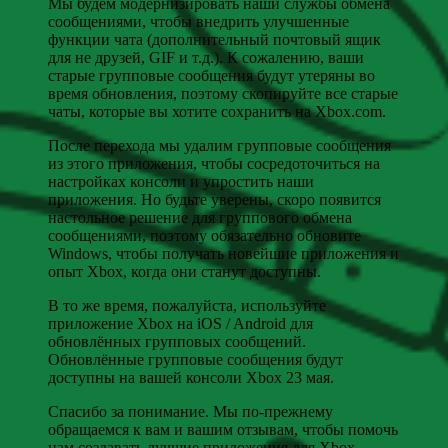
Мы будем модернизировать наши службы обмена
сообщениями, чтобы внедрить улучшенные
функции чата (дополнительный почтовый ящик
для не друзей, GIF и т.д.). К сожалению, ваши
старые групповые сообщения будут утеряны во
время обновления, поэтому скопируйте все старые
чаты, которые вы хотите сохранить на Xbox.com.
После перехода мы удалим групповые сообщения
из этого приложения, чтобы сосредоточиться на
настройках консоли и упростить наши
приложения. Но будьте уверены, скоро появится
настольное решение для группового обмена
сообщениями, поэтому обязательно обновите
Windows, чтобы получать новейшие приложения и
опыт Xbox, когда они станут доступны.
В то же время, пожалуйста, используйте
приложение Xbox на iOS / Android для
обновлённых групповых сообщений.
Обновлённые групповые сообщения будут
доступны на вашей консоли Xbox 23 мая.
Спасибо за понимание. Мы по-прежнему
обращаемся к вам и вашим отзывам, чтобы помочь
нам создавать лучшие приложения для Xbox,