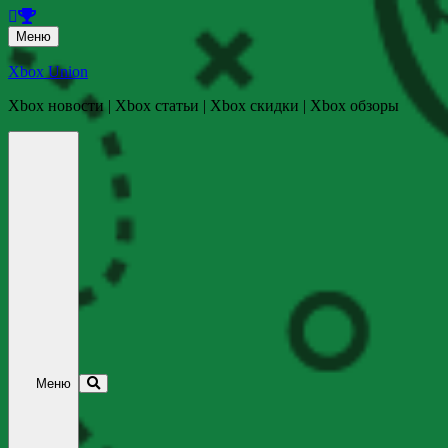
Перейти
Меню
к
содержанию
Xbox Union
Xbox новости | Xbox статьи | Xbox скидки | Xbox обзоры
Перейти
к
содержанию
Меню