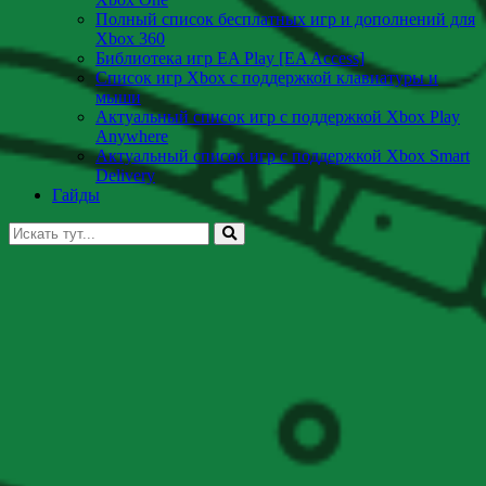
Полный список бесплатных игр и дополнений для
Xbox 360
Библиотека игр EA Play [EA Access]
Список игр Xbox c поддержкой клавиатуры и
мыши
Актуальный список игр с поддержкой Xbox Play
Anywhere
Актуальный список игр с поддержкой Xbox Smart
Delivery
Гайды
Искать: