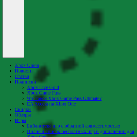
Xbox Union
Новости
Статьи
Подписки
Xbox Live Gold
Xbox Game Pass
Что такое Xbox Game Pass Ultimate?
EA Access на Xbox One
Скидки
Обзоры
Игры
Библиотека игр с обратной совместимостью
Полный список бесплатных игр и дополнений для
Xbox One