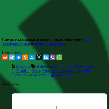
Следите за скидками и новостями Xbox через
наш
Телеграм канал
и
группу Вконтакте
Поделиться:
Новости
Bethesda
,
Fallout
,
Fallout New Vegas
2
,
Obsidian
,
Xbox
,
Xbox Game Studios
,
Слух
Оставьте комментарий
Xbox Union
25.02.2022