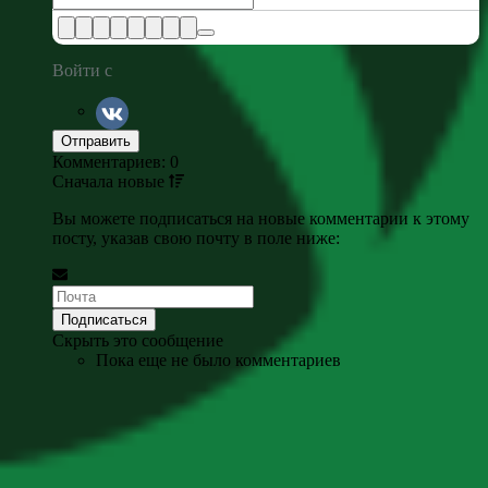
Войти с
Комментариев: 0
Сначала
новые
Вы можете подписаться на новые комментарии к этому
посту, указав свою почту в поле ниже:
Скрыть это сообщение
Пока еще не было комментариев