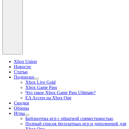
Xbox Union
Новости
Статьи
Подписки
раскрыть
Xbox Live Gold
дочернее
Xbox Game Pass
меню
Что такое Xbox Game Pass Ultimate?
EA Access на Xbox One
Скидки
Обзоры
Игры
раскрыть
Библиотека игр с обратной совместимостью
дочернее
Полный список бесплатных игр и дополнений для
меню
Xbox One