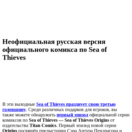
Неофициальная русская версия
официального комикса по Sea of
Thieves
В эти выходные
Sea of Thieves празднует свою третью
годовщину
. Среди различных подарков для игроков, вы
также можете обнаружить
первый эпизод
официальной серии
комиксов по
Sea of Thieves — Sea of ​​Thieves Origins
от
издательства
Titan Comics
. Первый эпизод новой серии
Origins
посвящён предыстории Сэра Артура Пендрагона и