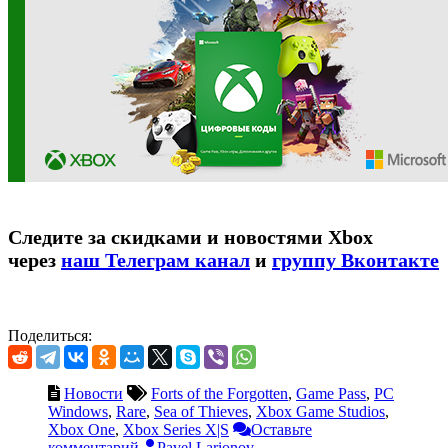
Следите за скидками и новостями Xbox
через
наш Телеграм канал
и
группу Вконтакте
Поделиться:
Новости
Forts of the Forgotten
,
Game Pass
,
PC
Windows
,
Rare
,
Sea of Thieves
,
Xbox Game Studios
,
Xbox One
,
Xbox Series X|S
Оставьте
комментарий
Pavel Larionov