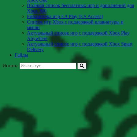
Полный список бесплатных игр и дополнений для
Xbox 360
Библиотека игр EA Play [EA Access]
Список игр Xbox c поддержкой клавиатуры и
мыши
Актуальный список игр с поддержкой Xbox Play
Anywhere
Актуальный список игр с поддержкой Xbox Smart
Delivery
Гайды
Искать: