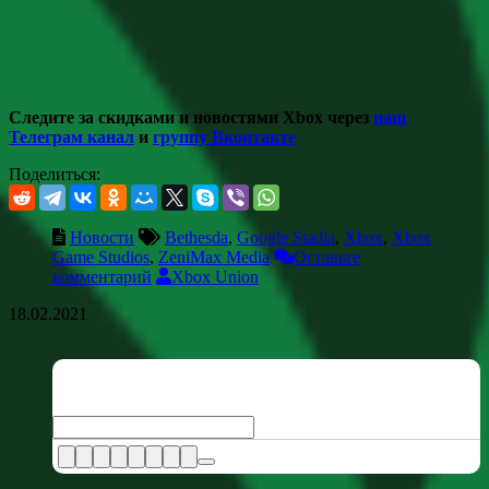
Следите за скидками и новостями Xbox через
наш
Телеграм канал
и
группу Вконтакте
Поделиться:
Новости
Bethesda
,
Google Stadia
,
Xbox
,
Xbox
Game Studios
,
ZeniMax Media
Оставьте
комментарий
Xbox Union
18.02.2021