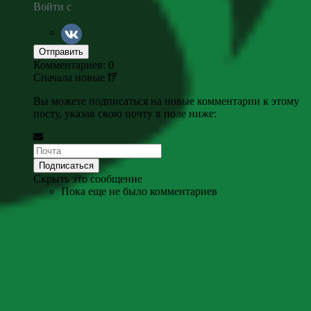
Войти с
Комментариев: 0
Сначала
новые
Вы можете подписаться на новые комментарии к этому
посту, указав свою почту в поле ниже:
Скрыть это сообщение
Пока еще не было комментариев