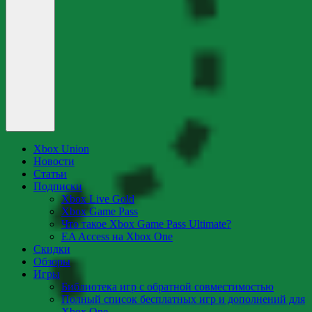
Xbox Union
Новости
Статьи
Подписки
Xbox Live Gold
Xbox Game Pass
Что такое Xbox Game Pass Ultimate?
EA Access на Xbox One
Скидки
Обзоры
Игры
Библиотека игр с обратной совместимостью
Полный список бесплатных игр и дополнений для
Xbox One