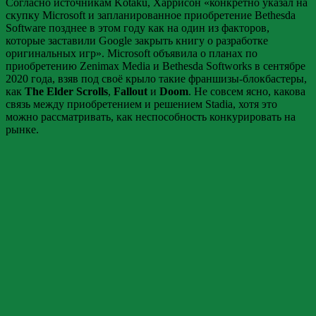
Согласно источникам Kotaku, Харрисон «конкретно указал на
скупку Microsoft и запланированное приобретение Bethesda
Software позднее в этом году как на один из факторов,
которые заставили Google закрыть книгу о разработке
оригинальных игр». Microsoft объявила о планах по
приобретению Zenimax Media и Bethesda Softworks в сентябре
2020 года, взяв под своё крыло такие франшизы-блокбастеры,
как
The Elder Scrolls
,
Fallout
и
Doom
. Не совсем ясно, какова
связь между приобретением и решением Stadia, хотя это
можно рассматривать, как неспособность конкурировать на
рынке.