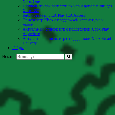
Xbox One
Полный список бесплатных игр и дополнений для
Xbox 360
Библиотека игр EA Play [EA Access]
Список игр Xbox c поддержкой клавиатуры и
мыши
Актуальный список игр с поддержкой Xbox Play
Anywhere
Актуальный список игр с поддержкой Xbox Smart
Delivery
Гайды
Искать: