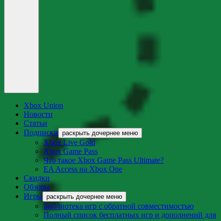
Xbox Union
Новости
Статьи
Подписки
раскрыть дочернее меню
Xbox Live Gold
Xbox Game Pass
Что такое Xbox Game Pass Ultimate?
EA Access на Xbox One
Скидки
Обзоры
Игры
раскрыть дочернее меню
Библиотека игр с обратной совместимостью
Полный список бесплатных игр и дополнений для