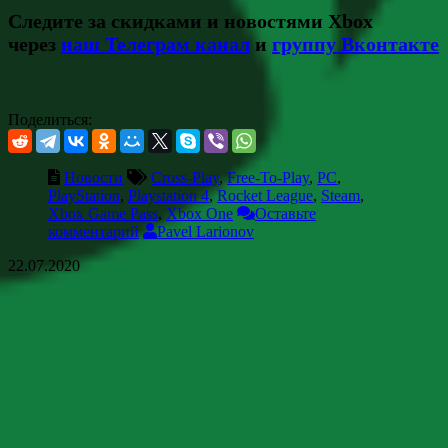
Следите за скидками и новостями Xbox
через
наш Телеграм канал
и
группу Вконтакте
Поделиться:
Новости
Cross-Play
,
Free-To-Play
,
PC
,
PlayStation
,
Playstation 4
,
Rocket League
,
Steam
,
Xbox Game Pass
,
Xbox One
Оставьте
комментарий
Pavel Larionov
22.07.2020