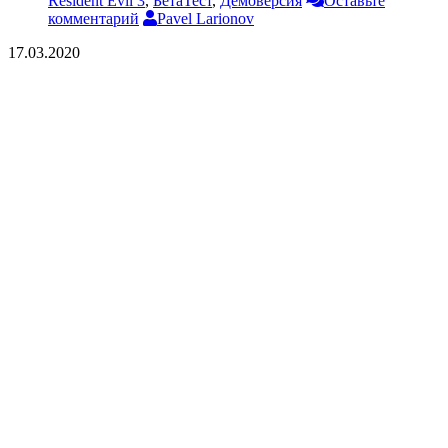
Resident Evil 3
,
БетаТест
,
Демоверсия
Оставьте
комментарий
Pavel Larionov
17.03.2020