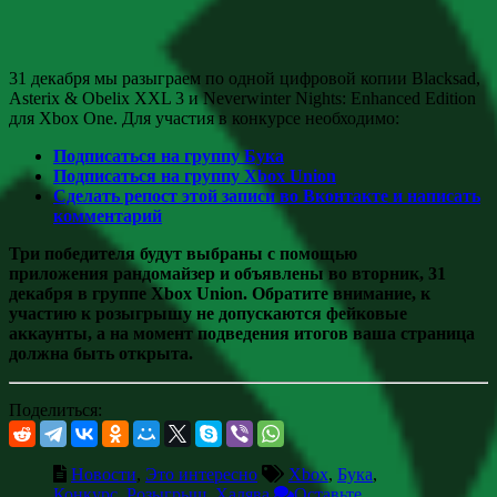
31 декабря мы разыграем по одной цифровой копии Blacksad,
Asterix & Obelix XXL 3 и Neverwinter Nights: Enhanced Edition
для Xbox One. Для участия в конкурсе необходимо:
Подписаться на группу Бука
Подписаться на группу Xbox Union
Сделать репост этой записи во Вконтакте и написать
комментарий
Три победителя будут выбраны с помощью
приложения рандомайзер и объявлены во вторник, 31
декабря в группе Xbox Union. Обратите внимание, к
участию к розыгрышу не допускаются фейковые
аккаунты, а на момент подведения итогов ваша страница
должна быть открыта.
Поделиться:
Новости
,
Это интересно
Xbox
,
Бука
,
Конкурс
,
Розыгрыш
,
Халява
Оставьте