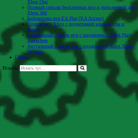
Xbox One
Полный список бесплатных игр и дополнений для
Xbox 360
Библиотека игр EA Play [EA Access]
Список игр Xbox c поддержкой клавиатуры и
мыши
Актуальный список игр с поддержкой Xbox Play
Anywhere
Актуальный список игр с поддержкой Xbox Smart
Delivery
Гайды
Искать: