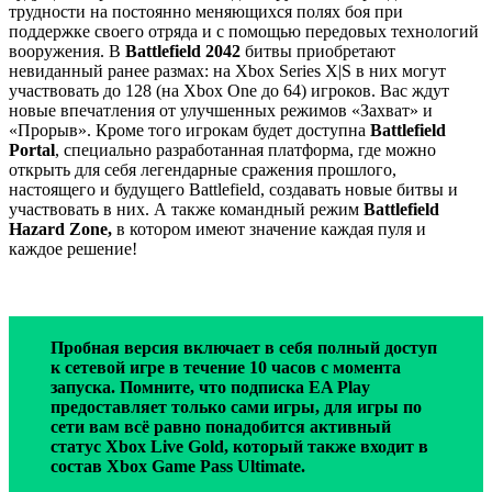
трудности на постоянно меняющихся полях боя при
поддержке своего отряда и с помощью передовых технологий
вооружения. В
Battlefield 2042
битвы приобретают
невиданный ранее размах: на Xbox Series X|S в них могут
участвовать до 128 (на Xbox One до 64) игроков. Вас ждут
новые впечатления от улучшенных режимов «Захват» и
«Прорыв». Кроме того игрокам будет доступна
Battlefield
Portal
, специально разработанная платформа, где можно
открыть для себя легендарные сражения прошлого,
настоящего и будущего Battlefield, создавать новые битвы и
участвовать в них. А также командный режим
Battlefield
Hazard Zone,
в котором имеют значение каждая пуля и
каждое решение!
Пробная версия включает в себя полный доступ
к сетевой игре в течение 10 часов с момента
запуска. Помните, что подписка EA Play
предоставляет только сами игры, для игры по
сети вам всё равно понадобится активный
статус Xbox Live Gold, который также входит в
состав Xbox Game Pass Ultimate.