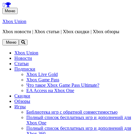
Перейти
Меню
к
содержанию
Xbox Union
Xbox новости | Xbox статьи | Xbox скидки | Xbox обзоры
Перейти
Меню
к
содержанию
Xbox Union
Новости
Статьи
Подписки
Xbox Live Gold
Xbox Game Pass
Что такое Xbox Game Pass Ultimate?
EA Access на Xbox One
Скидки
Обзоры
Игры
Библиотека игр с обратной совместимостью
Полный список бесплатных игр и дополнений для
Xbox One
Полный список бесплатных игр и дополнений для
Xbox 360