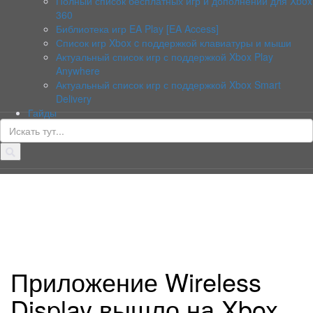
Полный список бесплатных игр и дополнений для Xbox
360
Библиотека игр EA Play [EA Access]
Список игр Xbox c поддержкой клавиатуры и мыши
Актуальный список игр с поддержкой Xbox Play
Anywhere
Актуальный список игр с поддержкой Xbox Smart
Delivery
Гайды
Искать:
Приложение Wireless
Display вышло на Xbox