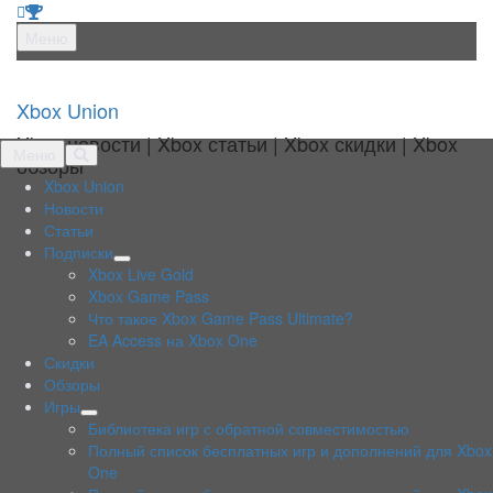
Перейти
Меню
к
содержанию
Xbox Union
Xbox новости | Xbox статьи | Xbox скидки | Xbox
Перейти
Меню
обзоры
к
Xbox Union
содержанию
Новости
Статьи
Подписки
раскрыть
Xbox Live Gold
дочернее
Xbox Game Pass
меню
Что такое Xbox Game Pass Ultimate?
EA Access на Xbox One
Скидки
Обзоры
Игры
раскрыть
Библиотека игр с обратной совместимостью
дочернее
Полный список бесплатных игр и дополнений для Xbox
меню
One