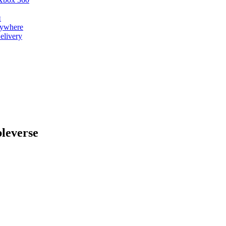
и
nywhere
livery
leverse