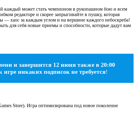
рой каждый может стать чемпионом в рукопашном бою и всем
гибком редакторе и скорее запрыгивайте в пушку, которая
ны — хаос за каждым углом и на вершине каждого небоскреба!
ть для себя новые приемы и способности, которые дадут вам
мени и завершится 12 июня также в 20:00
к игре никаких подписок не требуется
!
c Games Store). Игра оптимизирована под новое поколение