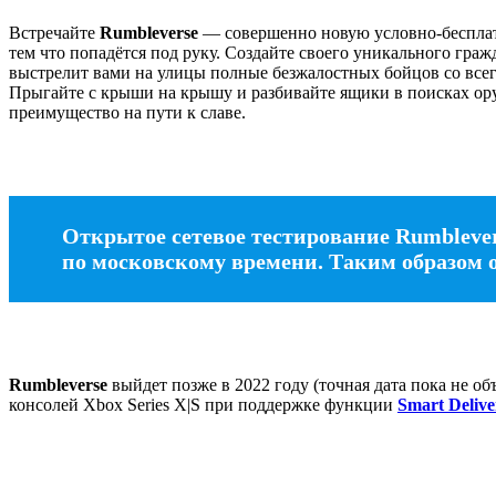
Встречайте
Rumbleverse
— совершенно новую условно-бесплатн
тем что попадётся под руку. Создайте своего уникального гражд
выстрелит вами на улицы полные безжалостных бойцов со всего
Прыгайте с крыши на крышу и разбивайте ящики в поисках ору
преимущество на пути к славе.
Открытое сетевое тестирование Rumblever
по московскому времени. Таким образом он
Rumbleverse
выйдет позже в 2022 году (точная дата пока не объ
консолей Xbox Series X|S при поддержке функции
Smart Delive