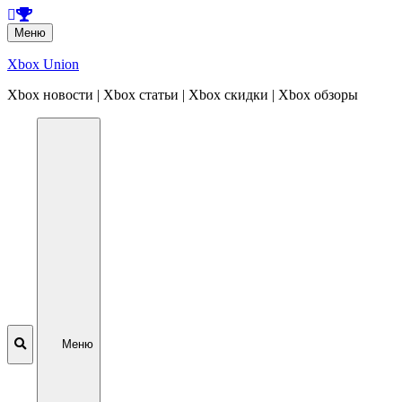
Перейти
Меню
к
содержанию
Xbox Union
Xbox новости | Xbox статьи | Xbox скидки | Xbox обзоры
Перейти
к
содержанию
Меню