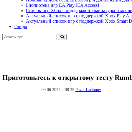
Библиотека игр EA Play [EA Access]
Список игр Xbox c поддержкой клавиатуры и мыш
Актуальный список игр с поддержкой Xbox Play A
Актуальный список игр с поддержкой Xbox Smart De
Гайды
Искать:
Приготовьтесь к открытому тесту Rumb
09.06.2022 в 08:35
Pavel Larionov